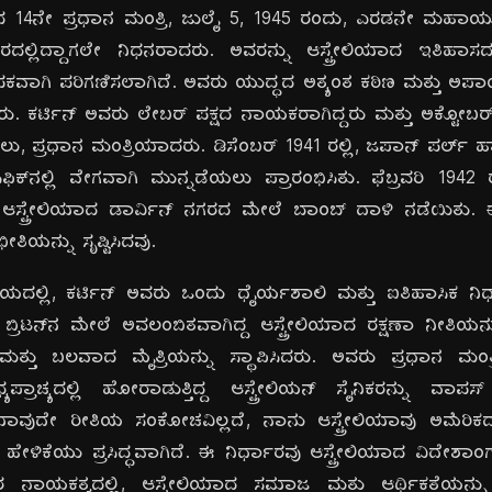
ಿಯಾದ 14ನೇ ಪ್ರಧಾನ ಮಂತ್ರಿ, ಜುಲೈ 5, 1945 ರಂದು, ಎರಡನೇ ಮಹಾಯು
್ಲಿದ್ದಾಗಲೇ ನಿಧನರಾದರು. ಅವರನ್ನು ಆಸ್ಟ್ರೇಲಿಯಾದ ಇತಿಹಾಸದಲ್ಲಿ
ವ್ಯಾಪಕವಾಗಿ ಪರಿಗಣಿಸಲಾಗಿದೆ. ಅವರು ಯುದ್ಧದ ಅತ್ಯಂತ ಕಠಿಣ ಮತ್ತು ಅಪಾ
ು. ಕರ್ಟಿನ್ ಅವರು ಲೇಬರ್ ಪಕ್ಷದ ನಾಯಕರಾಗಿದ್ದರು ಮತ್ತು ಅಕ್ಟೋಬರ್ 19
ಲು, ಪ್ರಧಾನ ಮಂತ್ರಿಯಾದರು. ಡಿಸೆಂಬರ್ 1941 ರಲ್ಲಿ, ಜಪಾನ್ ಪರ್ಲ್
ಿಕ್‌ನಲ್ಲಿ ವೇಗವಾಗಿ ಮುನ್ನಡೆಯಲು ಪ್ರಾರಂಭಿಸಿತು. ಫೆಬ್ರವರಿ 1942 ರಲ್ಲ
ಆಸ್ಟ್ರೇಲಿಯಾದ ಡಾರ್ವಿನ್ ನಗರದ ಮೇಲೆ ಬಾಂಬ್ ದಾಳಿ ನಡೆಯಿತು. 
ಿಯನ್ನು ಸೃಷ್ಟಿಸಿದವು.
 ಸಮಯದಲ್ಲಿ, ಕರ್ಟಿನ್ ಅವರು ಒಂದು ಧೈರ್ಯಶಾಲಿ ಮತ್ತು ಐತಿಹಾಸಿಕ ನಿರ
್ರಿಟನ್‌ನ ಮೇಲೆ ಅವಲಂಬಿತವಾಗಿದ್ದ ಆಸ್ಟ್ರೇಲಿಯಾದ ರಕ್ಷಣಾ ನೀತಿಯ
ದ ಮತ್ತು ಬಲವಾದ ಮೈತ್ರಿಯನ್ನು ಸ್ಥಾಪಿಸಿದರು. ಅವರು ಪ್ರಧಾನ ಮಂತ್ರಿ
್ಯಪ್ರಾಚ್ಯದಲ್ಲಿ ಹೋರಾಡುತ್ತಿದ್ದ ಆಸ್ಟ್ರೇಲಿಯನ್ ಸೈನಿಕರನ್ನು ವಾಪಸ್
ಗೆ ಯಾವುದೇ ರೀತಿಯ ಸಂಕೋಚವಿಲ್ಲದೆ, ನಾನು ಆಸ್ಟ್ರೇಲಿಯಾವು ಅಮೆರಿ
ವರ ಹೇಳಿಕೆಯು ಪ್ರಸಿದ್ಧವಾಗಿದೆ. ಈ ನಿರ್ಧಾರವು ಆಸ್ಟ್ರೇಲಿಯಾದ ವಿದೇಶ
ಅವರ ನಾಯಕತ್ವದಲ್ಲಿ, ಆಸ್ಟ್ರೇಲಿಯಾದ ಸಮಾಜ ಮತ್ತು ಆರ್ಥಿಕತೆಯನ್ನ