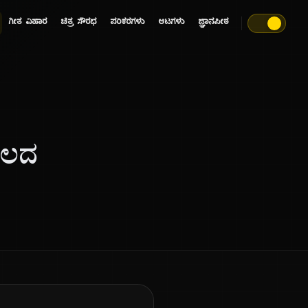
ಗೀತ ವಿಹಾರ
ಚಿತ್ರ ಸೌರಭ
ಪರಿಕರಗಳು
ಆಟಗಳು
ಜ್ಞಾನಪೀಠ
ಕಾಲದ