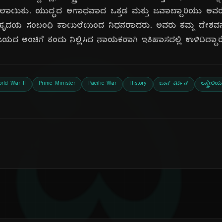
ಿಸಲಾಯಿತು. ಯುದ್ಧದ ಅಗಾಧವಾದ ಒತ್ತಡ ಮತ್ತು ಜವಾಬ್ದಾರಿಯು ಅ
ಹೃದಯ ಸಂಬಂಧಿ ಕಾಯಿಲೆಯಿಂದ ನಿಧನರಾದರು. ಅವರು ತಮ್ಮ ದೇಶವನ್
ದಿ
ಯದ ಅಂಚಿಗೆ ತಂದು ನಿಲ್ಲಿಸಿದ ನಾಯಕರಾಗಿ ಇತಿಹಾಸದಲ್ಲಿ ಉಳಿದಿದ್ದಾರ
rld War II
Prime Minister
Pacific War
History
ಜಾನ್ ಕರ್ಟಿನ್
ಆಸ್ಟ್ರೇಲಿ