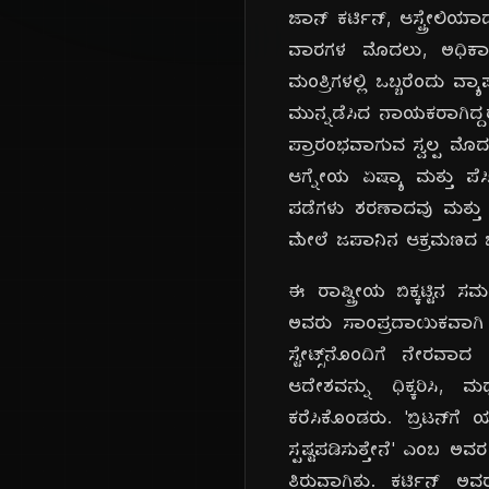
ಜಾನ್ ಕರ್ಟಿನ್, ಆಸ್ಟ್ರೇಲ
ವಾರಗಳ ಮೊದಲು, ಅಧಿಕಾರದಲ
ಮಂತ್ರಿಗಳಲ್ಲಿ ಒಬ್ಬರೆಂದು 
ಮುನ್ನಡೆಸಿದ ನಾಯಕರಾಗಿದ್ದರ
ಪ್ರಾರಂಭವಾಗುವ ಸ್ವಲ್ಪ ಮೊದ
ಆಗ್ನೇಯ ಏಷ್ಯಾ ಮತ್ತು ಪೆಸಿಫ
ಪಡೆಗಳು ಶರಣಾದವು ಮತ್ತು 
ಮೇಲೆ ಜಪಾನಿನ ಆಕ್ರಮಣದ ಭೀತ
ಈ ರಾಷ್ಟ್ರೀಯ ಬಿಕ್ಕಟ್ಟಿನ
ಅವರು ಸಾಂಪ್ರದಾಯಿಕವಾಗಿ ಬ
ಸ್ಟೇಟ್ಸ್‌ನೊಂದಿಗೆ ನೇರವಾ
ಆದೇಶವನ್ನು ಧಿಕ್ಕರಿಸಿ, ಮಧ
ಕರೆಸಿಕೊಂಡರು. 'ಬ್ರಿಟನ್‌
ಸ್ಪಷ್ಟಪಡಿಸುತ್ತೇನೆ' ಎಂಬ ಅ
ತಿರುವಾಗಿತ್ತು. ಕರ್ಟಿನ್ 