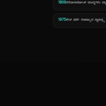
1809
ನೆಪೋಲಿಯೋನಿಕ್ ಯುದ್ಧಗಳು: ವ್ಯ
1975
ಕೇಪ್ ವರ್ಡೆ ಗಣರಾಜ್ಯದ ಸ್ವಾತಂತ್ರ್ಯ
ಕನ್ನಡ ನುಡಿ
ಕನ್ನಡ ಭಾಷೆ, ಸಂಸ್ಕೃತಿ ಮತ್ತು ಸಾಮಾನ್ಯ ಜ್ಞಾನದ ಡಿಜಿಟಲ್ ಆರ್ಕೈವ್