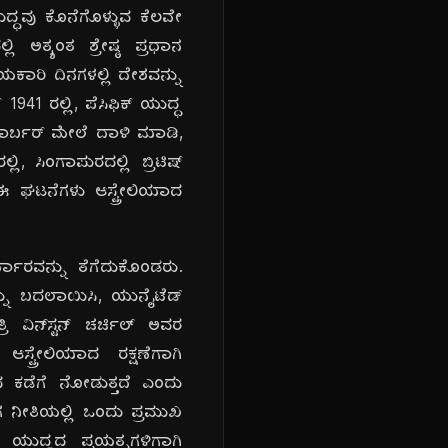
ದ್ಧವು ಕೊನೆಗೊಳ್ಳುವ ಕೆಲವೇ
 ಅತ್ಯಂತ ಶ್ರೇಷ್ಠ ಪ್ರಧಾನ
ಯಕಾರಿ ದಿನಗಳಲ್ಲಿ ದೇಶವನ್ನು
41 ರಲ್ಲಿ, ಪೆಸಿಫಿಕ್ ಯುದ್ಧ
 ಹಾರ್ಬರ್ ಮೇಲೆ ದಾಳಿ ಮಾಡಿ,
ಿ, ಸಿಂಗಾಪುರದಲ್ಲಿ ಬ್ರಿಟಿಷ್
ಈ ಘಟನೆಗಳು ಆಸ್ಟ್ರೇಲಿಯಾದ
್ಧಾರವನ್ನು ತೆಗೆದುಕೊಂಡರು.
ನ್ನು ಬದಲಾಯಿಸಿ, ಯುನೈಟೆಡ್
 ವಿನ್‌ಸ್ಟನ್ ಚರ್ಚಿಲ್ ಅವರ
 ಆಸ್ಟ್ರೇಲಿಯಾದ ರಕ್ಷಣೆಗಾಗಿ
ಕದ ಕಡೆಗೆ ನೋಡುತ್ತದೆ ಎಂದು
ಾಂಗ ನೀತಿಯಲ್ಲಿ ಒಂದು ಪ್ರಮುಖ
ು ಯುದ್ಧದ ಪ್ರಯತ್ನಗಳಿಗಾಗಿ