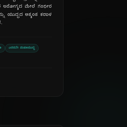
ವರ ಆರೋಗ್ಯದ ಮೇಲೆ ಗಂಭೀರ
ನು ಯುದ್ಧದ ಅತ್ಯಂತ ಕರಾಳ
ೆ.
ಯಾ
ಎರಡನೇ ಮಹಾಯುದ್ಧ