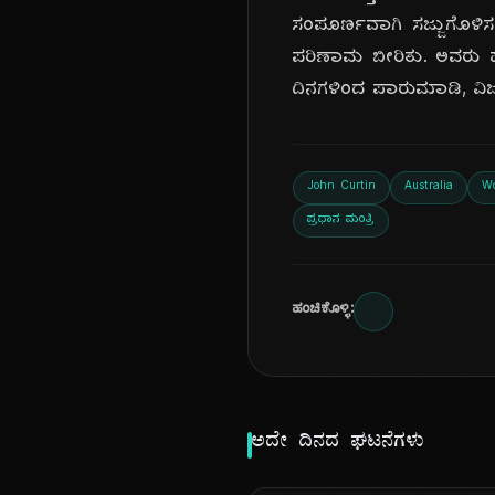
ಸಂಪೂರ್ಣವಾಗಿ ಸಜ್ಜುಗೊಳ
ಪರಿಣಾಮ ಬೀರಿತು. ಅವರು 
ದಿನಗಳಿಂದ ಪಾರುಮಾಡಿ, ವಿಜ
John Curtin
Australia
Wo
ಪ್ರಧಾನ ಮಂತ್ರಿ
ಹಂಚಿಕೊಳ್ಳಿ:
ಅದೇ ದಿನದ ಘಟನೆಗಳು