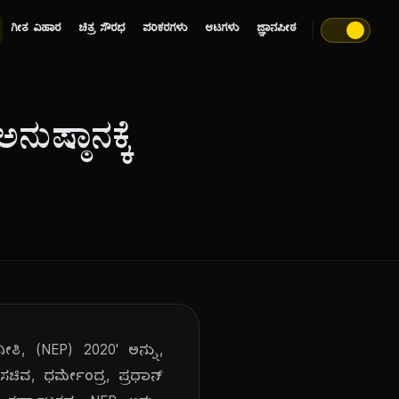
ಗೀತ ವಿಹಾರ
ಚಿತ್ರ ಸೌರಭ
ಪರಿಕರಗಳು
ಆಟಗಳು
ಜ್ಞಾನಪೀಠ
ುಷ್ಠಾನಕ್ಕೆ
ನೀತಿ, (NEP) 2020' ಅನ್ನು,
ಸಚಿವ, ಧರ್ಮೇಂದ್ರ, ಪ್ರಧಾನ್