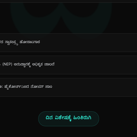
ದಿ
ಕದ ಸ್ವಾತಂತ್ರ್ಯ ಹೋರಾಟಗಾರ
ೀತಿ (NEP) ಅನುಷ್ಠಾನಕ್ಕೆ ಅಧಿಕೃತ ಚಾಲನೆ
ಣ: ಹೈಕೋರ್ಟ್‌ನಿಂದ ನೋಟಿಸ್ ಜಾರಿ
ದಿನ ವಿಶೇಷಕ್ಕೆ ಹಿಂತಿರುಗಿ