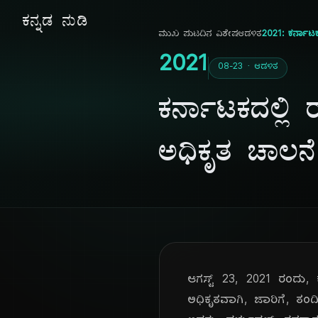
ಕನ್ನಡ ನುಡಿ
ಮುಖ ಪುಟ
ದಿನ ವಿಶೇಷ
ಆಡಳಿತ
2021: ಕರ್ನಾಟಕದ
2021
08-23 · ಆಡಳಿತ
ಕರ್ನಾಟಕದಲ್ಲಿ ರ
ಅಧಿಕೃತ ಚಾಲನೆ
ಆಗಸ್ಟ್ 23, 2021 ರಂದು, ಕ
ಅಧಿಕೃತವಾಗಿ, ಜಾರಿಗೆ, ತಂದ