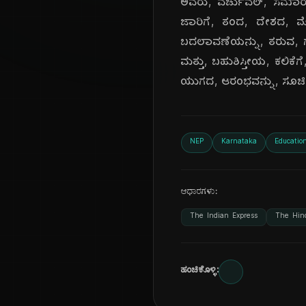
ಅವರು, ವರ್ಚುವಲ್, ಸಮಾರ
ಜಾರಿಗೆ, ತಂದ, ದೇಶದ, ಮೊ
ಬದಲಾವಣೆಯನ್ನು, ತರುವ, ಗುರ
ಮತ್ತು, ಬಹುಶಿಸ್ತೀಯ, ಕಲಿಕ
ಯುಗದ, ಆರಂಭವನ್ನು, ಸೂಚಿಸಿ
NEP
Karnataka
Educatio
ಆಧಾರಗಳು:
The Indian Express
The Hin
ಹಂಚಿಕೊಳ್ಳಿ: