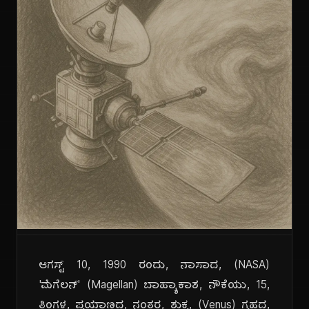
ಆಗಸ್ಟ್ 10, 1990 ರಂದು, ನಾಸಾದ, (NASA)
'ಮೆಗೆಲನ್' (Magellan) ಬಾಹ್ಯಾಕಾಶ, ನೌಕೆಯು, 15,
ತಿಂಗಳ, ಪ್ರಯಾಣದ, ನಂತರ, ಶುಕ್ರ, (Venus) ಗ್ರಹದ,