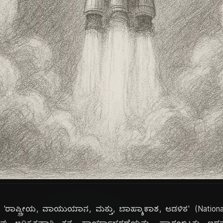
 'ರಾಷ್ಟ್ರೀಯ, ವಾಯುಯಾನ, ಮತ್ತು, ಬಾಹ್ಯಾಕಾಶ, ಆಡಳಿತ' (Nationa