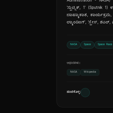
Administration - NASA)
'ಸ್ಪುಟ್ನಿಕ್, 1' (Sputnik
ಬಾಹ್ಯಾಕಾಶ, ಕಾರ್ಯಕ್ರಮ
ಲ್ಯಾಂಡಿಂಗ್', 'ಸ್ಪೇಸ್, ಶಟ
NASA
Space
Space Race
ಆಧಾರಗಳು:
NASA
Wikipedia
ಹಂಚಿಕೊಳ್ಳಿ: