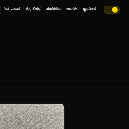
ಗೀತ ವಿಹಾರ
ಚಿತ್ರ ಸೌರಭ
ಪರಿಕರಗಳು
ಆಟಗಳು
ಜ್ಞಾನಪೀಠ