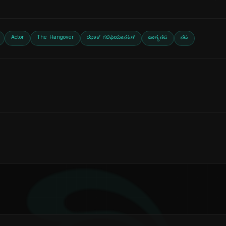
Actor
The Hangover
ಝಾಕ್ ಗಲಿಫಿಯಾನಕಿಸ್
ಹಾಸ್ಯನಟ
ನಟ