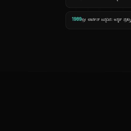
1989
ಬ್ರೀ ಲಾರ್ಸನ್ ಜನ್ಮದಿನ: ಆಸ್ಕರ್ ಪ್ರಶಸ
ಕನ್ನಡ ನುಡಿ
ಕನ್ನಡ ಭಾಷೆ, ಸಂಸ್ಕೃತಿ ಮತ್ತು ಸಾಮಾನ್ಯ ಜ್ಞಾನದ ಡಿಜಿಟಲ್ ಆರ್ಕೈವ್