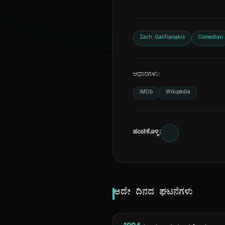
Zach Galifianakis
Comedian
ಆಧಾರಗಳು:
IMDb
Wikipedia
ಹಂಚಿಕೊಳ್ಳಿ:
ಅದೇ ದಿನದ ಘಟನೆಗಳು