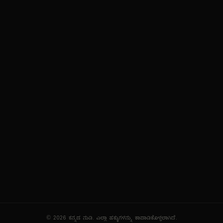
ನಮ್ಮ ಬಗ್ಗೆ
ಗೌಪ್ಯತೆ ನೀತಿ
ಸೇವಾ ನಿಯಮಗಳು
© 2026 ಕನ್ನಡ ನುಡಿ. ಎಲ್ಲಾ ಹಕ್ಕುಗಳನ್ನು ಕಾಪಾಡಿಕೊಳ್ಳಲಾಗಿದೆ.