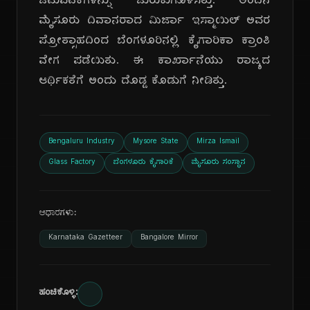
ಚಟುವಟಿಕೆಗಳನ್ನು ಚುರುಕುಗೊಳಿಸಿತ್ತು. ಅಂದಿನ
ಮೈಸೂರು ದಿವಾನರಾದ ಮಿರ್ಜಾ ಇಸ್ಮಾಯಿಲ್ ಅವರ
ಪ್ರೋತ್ಸಾಹದಿಂದ ಬೆಂಗಳೂರಿನಲ್ಲಿ ಕೈಗಾರಿಕಾ ಕ್ರಾಂತಿ
ವೇಗ ಪಡೆಯಿತು. ಈ ಕಾರ್ಖಾನೆಯು ರಾಜ್ಯದ
ಆರ್ಥಿಕತೆಗೆ ಅಂದು ದೊಡ್ಡ ಕೊಡುಗೆ ನೀಡಿತ್ತು.
Bengaluru Industry
Mysore State
Mirza Ismail
Glass Factory
ಬೆಂಗಳೂರು ಕೈಗಾರಿಕೆ
ಮೈಸೂರು ಸಂಸ್ಥಾನ
ಆಧಾರಗಳು:
Karnataka Gazetteer
Bangalore Mirror
ಹಂಚಿಕೊಳ್ಳಿ: