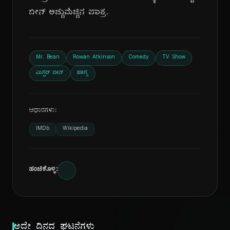
ಬೀನ್ ಅಚ್ಚುಮೆಚ್ಚಿನ ಪಾತ್ರ.
Mr. Bean
Rowan Atkinson
Comedy
TV Show
ಮಿಸ್ಟರ್ ಬೀನ್
ಹಾಸ್ಯ
ಆಧಾರಗಳು:
IMDb
Wikipedia
ಹಂಚಿಕೊಳ್ಳಿ:
ಅದೇ ದಿನದ ಘಟನೆಗಳು