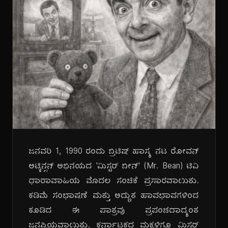
ಜನವರಿ 1, 1990 ರಂದು ಬ್ರಿಟಿಷ್ ಹಾಸ್ಯ ನಟ ರೋವನ್
ಅಟ್ಕಿನ್ಸನ್ ಅಭಿನಯದ 'ಮಿಸ್ಟರ್ ಬೀನ್' (Mr. Bean) ಟಿವಿ
ಧಾರಾವಾಹಿಯ ಮೊದಲ ಸಂಚಿಕೆ ಪ್ರಸಾರವಾಯಿತು.
ಕಡಿಮೆ ಸಂಭಾಷಣೆ ಮತ್ತು ಅದ್ಭುತ ಹಾವಭಾವಗಳಿಂದ
ಕೂಡಿದ ಈ ಪಾತ್ರವು ಪ್ರಪಂಚದಾದ್ಯಂತ
ಜನಪ್ರಿಯವಾಯಿತು. ಕರ್ನಾಟಕದ ಮಕ್ಕಳಿಗೂ ಮಿಸ್ಟರ್