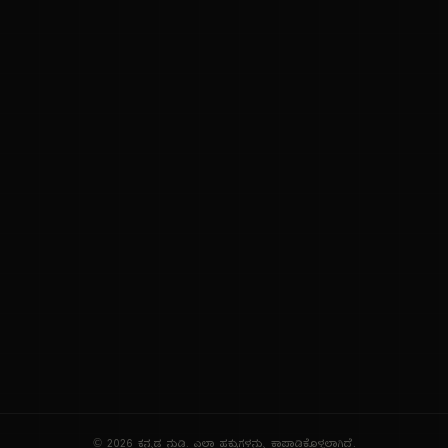
ನಮ್ಮ ಬಗ್ಗೆ
ಗೌಪ್ಯತೆ ನೀತಿ
ಸೇವಾ ನಿಯಮಗಳು
© 2026 ಕನ್ನಡ ನುಡಿ. ಎಲ್ಲಾ ಹಕ್ಕುಗಳನ್ನು ಕಾಪಾಡಿಕೊಳ್ಳಲಾಗಿದೆ.