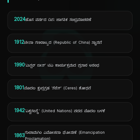
ದಿ
2024
ಹೊಸ ವರ್ಷದ ದಿನ: ಜಾಗತಿಕ ಸಂಭ್ರಮಾಚರಣೆ
1912
ಚೀನಾ ಗಣರಾಜ್ಯದ (Republic of China) ಸ್ಥಾಪನೆ
1990
'ಮಿಸ್ಟರ್ ಬೀನ್' ಟಿವಿ ಕಾರ್ಯಕ್ರಮದ ಪ್ರಸಾರ ಆರಂಭ
1801
ಮೊದಲ ಕ್ಷುದ್ರಗ್ರಹ 'ಸೆರೆಸ್' (Ceres) ಶೋಧನೆ
1942
'ವಿಶ್ವಸಂಸ್ಥೆ' (United Nations) ಪದದ ಮೊದಲ ಬಳಕೆ
ಗುಲಾಮಗಿರಿ ವಿಮೋಚನಾ ಘೋಷಣೆ (Emancipation
1863
Proclamation)