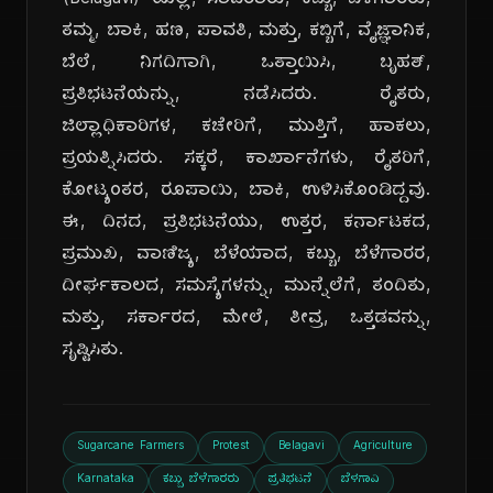
(Belagavi) ಯಲ್ಲಿ, ಸಾವಿರಾರು, ಕಬ್ಬು, ಬೆಳೆಗಾರರು,
ತಮ್ಮ, ಬಾಕಿ, ಹಣ, ಪಾವತಿ, ಮತ್ತು, ಕಬ್ಬಿಗೆ, ವೈಜ್ಞಾನಿಕ,
ಬೆಲೆ, ನಿಗದಿಗಾಗಿ, ಒತ್ತಾಯಿಸಿ, ಬೃಹತ್,
ಪ್ರತಿಭಟನೆಯನ್ನು, ನಡೆಸಿದರು. ರೈತರು,
ಜಿಲ್ಲಾಧಿಕಾರಿಗಳ, ಕಚೇರಿಗೆ, ಮುತ್ತಿಗೆ, ಹಾಕಲು,
ಪ್ರಯತ್ನಿಸಿದರು. ಸಕ್ಕರೆ, ಕಾರ್ಖಾನೆಗಳು, ರೈತರಿಗೆ,
ಕೋಟ್ಯಂತರ, ರೂಪಾಯಿ, ಬಾಕಿ, ಉಳಿಸಿಕೊಂಡಿದ್ದವು.
ಈ, ದಿನದ, ಪ್ರತಿಭಟನೆಯು, ಉತ್ತರ, ಕರ್ನಾಟಕದ,
ಪ್ರಮುಖ, ವಾಣಿಜ್ಯ, ಬೆಳೆಯಾದ, ಕಬ್ಬು, ಬೆಳೆಗಾರರ,
ದೀರ್ಘಕಾಲದ, ಸಮಸ್ಯೆಗಳನ್ನು, ಮುನ್ನೆಲೆಗೆ, ತಂದಿತು,
ಮತ್ತು, ಸರ್ಕಾರದ, ಮೇಲೆ, ತೀವ್ರ, ಒತ್ತಡವನ್ನು,
ಸೃಷ್ಟಿಸಿತು.
Sugarcane Farmers
Protest
Belagavi
Agriculture
Karnataka
ಕಬ್ಬು ಬೆಳೆಗಾರರು
ಪ್ರತಿಭಟನೆ
ಬೆಳಗಾವಿ