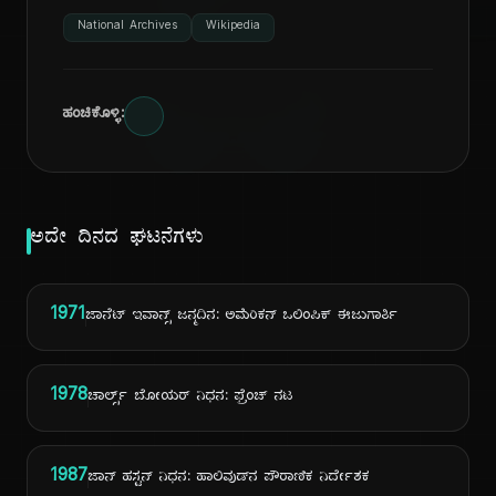
ದಿ
National Archives
Wikipedia
ಹಂಚಿಕೊಳ್ಳಿ:
ಅದೇ ದಿನದ ಘಟನೆಗಳು
1971
ಜಾನೆಟ್ ಇವಾನ್ಸ್ ಜನ್ಮದಿನ: ಅಮೆರಿಕನ್ ಒಲಿಂಪಿಕ್ ಈಜುಗಾರ್ತಿ
1978
ಚಾರ್ಲ್ಸ್ ಬೋಯರ್ ನಿಧನ: ಫ್ರೆಂಚ್ ನಟ
1987
ಜಾನ್ ಹಸ್ಟನ್ ನಿಧನ: ಹಾಲಿವುಡ್‌ನ ಪೌರಾಣಿಕ ನಿರ್ದೇಶಕ