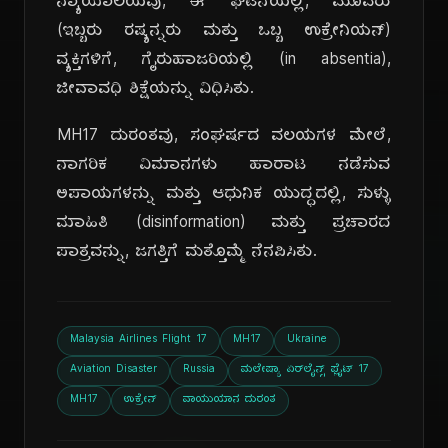
ನ್ಯಾಯಾಲಯವು, ಈ ಘಟನೆಯಲ್ಲಿ, ಮೂವರು
(ಇಬ್ಬರು ರಷ್ಯನ್ನರು ಮತ್ತು ಒಬ್ಬ ಉಕ್ರೇನಿಯನ್)
ವ್ಯಕ್ತಿಗಳಿಗೆ, ಗೈರುಹಾಜರಿಯಲ್ಲಿ (in absentia),
ಜೀವಾವಧಿ ಶಿಕ್ಷೆಯನ್ನು ವಿಧಿಸಿತು.
MH17 ದುರಂತವು, ಸಂಘರ್ಷದ ವಲಯಗಳ ಮೇಲೆ,
ನಾಗರಿಕ ವಿಮಾನಗಳು ಹಾರಾಟ ನಡೆಸುವ
ಅಪಾಯಗಳನ್ನು ಮತ್ತು ಆಧುನಿಕ ಯುದ್ಧದಲ್ಲಿ, ಸುಳ್ಳು
ಮಾಹಿತಿ (disinformation) ಮತ್ತು ಪ್ರಚಾರದ
ಪಾತ್ರವನ್ನು, ಜಗತ್ತಿಗೆ ಮತ್ತೊಮ್ಮೆ ನೆನಪಿಸಿತು.
Malaysia Airlines Flight 17
MH17
Ukraine
Aviation Disaster
Russia
ಮಲೇಷ್ಯಾ ಏರ್‌ಲೈನ್ಸ್ ಫ್ಲೈಟ್ 17
MH17
ಉಕ್ರೇನ್
ವಾಯುಯಾನ ದುರಂತ