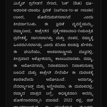
ಮಿಸೈಲ್ ಬ್ರಿಗೇಡ್‌ಗೆ ಸೇರಿದ, 'ಬಕ್' (Buk) ಭೂ-
ಆಧಾರಿತ-ವಾಯು ಕ್ಷಿಪಣಿ (surface-to-air missile)
ಯಿಂದ, ಹೊಡೆದುರುಳಿಸಲಾಗಿದೆ ಎಂದು
ತೀರ್ಮಾನಿಸಿತು. ಈ ಕ್ಷಿಪಣಿ ವ್ಯವಸ್ಥೆಯನ್ನು,
ರಷ್ಯಾದಿಂದ, ಉಕ್ರೇನ್‌ನ ಪ್ರತ್ಯೇಕತಾವಾದಿ-ನಿಯಂತ್ರಿತ
ಪ್ರದೇಶಕ್ಕೆ, ಸಾಗಿಸಲಾಗಿತ್ತು ಮತ್ತು ನಂತರ, ರಷ್ಯಾಕ್ಕೆ
ಹಿಂತಿರುಗಿಸಲಾಗಿತ್ತು ಎಂದು ತನಿಖಾ ತಂಡವು ಹೇಳಿತು.
ಈ ಘಟನೆಯು, ಅಂತಾರಾಷ್ಟ್ರೀಯ ಮಟ್ಟದಲ್ಲಿ,
ತೀವ್ರವಾದ ಆಕ್ರೋಶವನ್ನು ಉಂಟುಮಾಡಿತು. ರಷ್ಯಾ,
ಈ ಆರೋಪಗಳನ್ನು ನಿರಂತರವಾಗಿ ನಿರಾಕರಿಸುತ್ತಾ
ಬಂದಿದೆ ಮತ್ತು ಉಕ್ರೇನ್ ಸೇನೆಯೇ ಈ ದುರಂತಕ್ಕೆ
ಕಾರಣವೆಂದು ಆರೋಪಿಸಿದೆ. ಆದಾಗ್ಯೂ,
ನೆದರ್ಲ್ಯಾಂಡ್ಸ್ ಮತ್ತು ಆಸ್ಟ್ರೇಲಿಯಾ, ಈ ದುರಂತದಲ್ಲಿ,
ರಷ್ಯಾದ ಪಾತ್ರದ ಬಗ್ಗೆ, ಅಧಿಕೃತವಾಗಿ ಅದನ್ನು
ಹೊಣೆಗಾರರನ್ನಾಗಿ ಮಾಡಿವೆ. 2022 ರಲ್ಲಿ, ಡಚ್