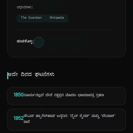
ದಿ
ಆಧಾರಗಳು:
The Guardian
Wikipedia
ಹಂಚಿಕೊಳ್ಳಿ:
ಅದೇ ದಿನದ ಘಟನೆಗಳು
1850
ಸೂರ್ಯನಲ್ಲದೆ ಬೇರೆ ನಕ್ಷತ್ರದ ಮೊದಲ ಛಾಯಾಚಿತ್ರ ಗ್ರಹಣ
ಡೇವಿಡ್ ಹ್ಯಾಸೆಲ್‌ಹಾಫ್ ಜನ್ಮದಿನ: 'ನೈಟ್ ರೈಡರ್' ಮತ್ತು 'ಬೇವಾಚ್'
1952
ತಾರೆ