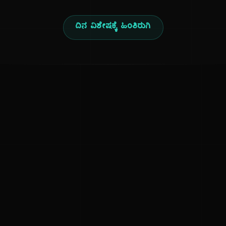
ದಿನ ವಿಶೇಷಕ್ಕೆ ಹಿಂತಿರುಗಿ
ಕನ್ನಡ ನುಡಿ
ಕನ್ನಡ ಭಾಷೆ, ಸಂಸ್ಕೃತಿ ಮತ್ತು ಸಾಮಾನ್ಯ ಜ್ಞಾನದ ಡಿಜಿಟಲ್ ಆರ್ಕೈವ್