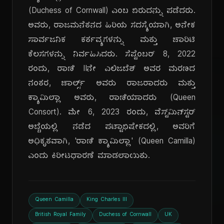
(Duchess of Cornwall) ಎಂಬ ಬಿರುದನ್ನು ಪಡೆದರು.
ಅವರು, ರಾಜಮನೆತನದ ಹಿರಿಯ ಸದಸ್ಯೆಯಾಗಿ, ಅನೇಕ
ಸಾರ್ವಜನಿಕ ಕರ್ತವ್ಯಗಳನ್ನು ಮತ್ತು ಚಾರಿಟಿ
ಕೆಲಸಗಳನ್ನು ನಿರ್ವಹಿಸಿದರು. ಸೆಪ್ಟೆಂಬರ್ 8, 2022
ರಂದು, ರಾಣಿ IIನೇ ಎಲಿಜಬೆತ್ ಅವರ ಮರಣದ
ನಂತರ, ಚಾರ್ಲ್ಸ್ ಅವರು ರಾಜರಾದರು ಮತ್ತು
ಕ್ಯಾಮಿಲ್ಲಾ ಅವರು, ರಾಣಿಯಾದರು (Queen
Consort). ಮೇ 6, 2023 ರಂದು, ವೆಸ್ಟ್‌ಮಿನ್‌ಸ್ಟರ್
ಅಬ್ಬೆಯಲ್ಲಿ ನಡೆದ ಪಟ್ಟಾಭಿಷೇಕದಲ್ಲಿ, ಅವರಿಗೆ
ಅಧಿಕೃತವಾಗಿ, 'ರಾಣಿ ಕ್ಯಾಮಿಲ್ಲಾ' (Queen Camilla)
ಎಂದು ಕಿರೀಟಧಾರಣೆ ಮಾಡಲಾಯಿತು.
Queen Camilla
King Charles III
British Royal Family
Duchess of Cornwall
UK