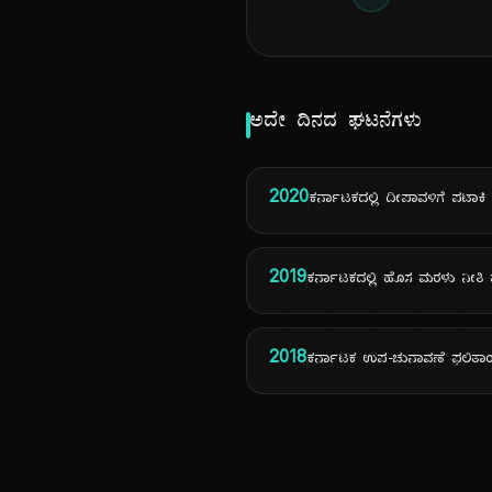
ಅದೇ ದಿನದ ಘಟನೆಗಳು
2020
ಕರ್ನಾಟಕದಲ್ಲಿ ದೀಪಾವಳಿಗೆ ಪಟಾಕಿ
2019
ಕರ್ನಾಟಕದಲ್ಲಿ ಹೊಸ ಮರಳು ನೀತ
2018
ಕರ್ನಾಟಕ ಉಪ-ಚುನಾವಣೆ ಫಲಿತಾಂಶ: ಕ