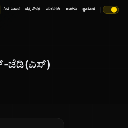
ಗೀತ ವಿಹಾರ
ಚಿತ್ರ ಸೌರಭ
ಪರಿಕರಗಳು
ಆಟಗಳು
ಜ್ಞಾನಪೀಠ
-ಜೆಡಿ(ಎಸ್)