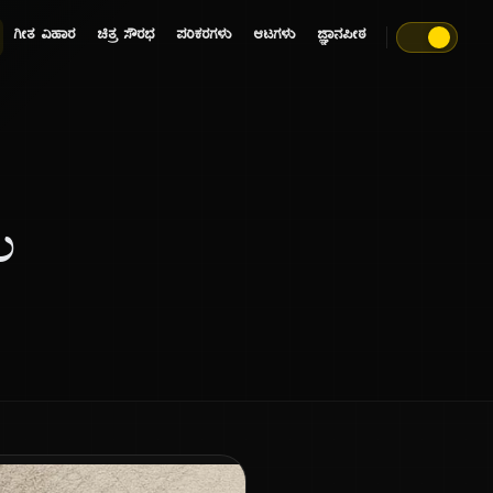
ಗೀತ ವಿಹಾರ
ಚಿತ್ರ ಸೌರಭ
ಪರಿಕರಗಳು
ಆಟಗಳು
ಜ್ಞಾನಪೀಠ
ಲ