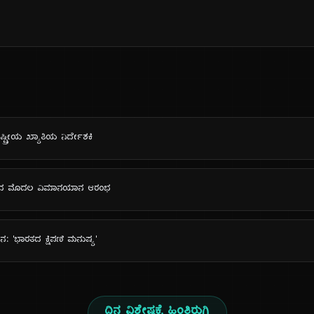
ಟ್ರೀಯ ಖ್ಯಾತಿಯ ನಿರ್ದೇಶಕಿ
ಾರತದ ಮೊದಲ ವಿಮಾನಯಾನ ಆರಂಭ
ಿನ: 'ಭಾರತದ ಕ್ಷಿಪಣಿ ಮನುಷ್ಯ'
ದಿನ ವಿಶೇಷಕ್ಕೆ ಹಿಂತಿರುಗಿ