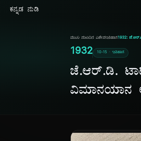
ಕನ್ನಡ ನುಡಿ
ಮುಖ ಪುಟ
ದಿನ ವಿಶೇಷ
ಇತಿಹಾಸ
1932: ಜೆ.ಆ
1932
10-15 · ಇತಿಹಾಸ
ಜೆ.ಆರ್.ಡಿ.
ವಿಮಾನಯಾನ 