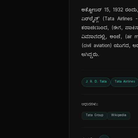
ಅಕ್ಟೋಬರ್ 15, 1932 ರಂದ
ಏರ್‌ಲೈನ್ಸ್' (Tata Airl
ಕರಾಚಿಯಿಂದ, (ಈಗ, ಪಾಕಿಸ್ತ
ವಿಮಾನದಲ್ಲಿ, ಅಂಚೆ, (air
(civil aviation) ಯುಗದ, 
ಆಗಿದ್ದರು.
J. R. D. Tata
Tata Airlines
ಆಧಾರಗಳು:
Tata Group
Wikipedia