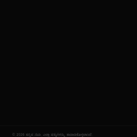
ಕನ್ನಡ ಭಾಷೆ, ಸಂಸ್ಕೃತಿ ಮತ್ತು ಸಾಮಾನ್ಯ ಜ್ಞಾನದ ಡಿಜಿಟಲ್ ಆರ್ಕೈವ್
ಜ್ಞಾನಕೋಶ
ಚಿತ್ರ ಸೌರಭ
ಪ್ರಚಲಿತ ಲೇಖನಗಳು
ಆಟಗಳು
ಗೀತ ವಿಹಾರ
ಜ್ಞಾನಪೀಠ
ದಿನ ವಿಶೇಷ
ಪರಿಕರಗಳು
© 2026 ಕನ್ನಡ ನುಡಿ. ಎಲ್ಲಾ ಹಕ್ಕುಗಳನ್ನು ಕಾಪಾಡಿಕೊಳ್ಳಲಾಗಿದೆ.