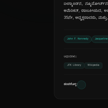
ಐಲ್ಯಾಂಡ್‌ನ, ನ್ಯೂಪೋರ್ಟ್
ಅಮೆರಿಕನ್, ರಾಜಕೀಯದ, ಅತ್ಯಂ
35ನೇ, ಅಧ್ಯಕ್ಷರಾದರು, ಮತ್
John F. Kennedy
Jacquelin
ಆಧಾರಗಳು:
JFK Library
Wikipedia
ಹಂಚಿಕೊಳ್ಳಿ: