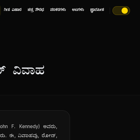
ಗೀತ ವಿಹಾರ
ಚಿತ್ರ ಸೌರಭ
ಪರಿಕರಗಳು
ಆಟಗಳು
ಜ್ಞಾನಪೀಠ
ಯರ್ ವಿವಾಹ
 (John F. Kennedy) ಅವರು,
ವಾದರು. ಈ, ವಿವಾಹವು, ರೋಡ್,