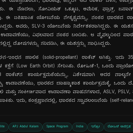
. ಈ ಯಶಸ್ಸಿನೊಂದಿಗೆ, ಭಾರತವು, ತನ್ನದೇ ಆದ ರಾಕೆಟ್ ಬಳಸಿ, ಉಪಗ
ಯಿತು. ಈ ಮೊದಲು, ಸೋವಿಯತ್ ಒಕ್ಕೂಟ, ಅಮೆರಿಕ, ಫ್ರಾನ್ಸ್, ಜಪ
ದವು. ಈ ಐತಿಹಾಸಿಕ ಯೋಜನೆಯ ನೇತೃತ್ವವನ್ನು, ನಂತರ ಭಾರತದ ರಾಷ್ಟ
ಿದ್ದರು. ಅವರು, SLV-3 ಯೋಜನೆಯ ನಿರ್ದೇಶಕರಾಗಿದ್ದರು. ಈ ಯಶಸ್ಸು, 1
ಾವಣೆಯು, ವಿಫಲವಾದ ನಂತರ ಬಂದಿತು. ಆ ವೈಫಲ್ಯದಿಂದ ಪಾಠ ಕಲ
ನಲ್ಲಿದ್ದ ದೋಷಗಳನ್ನು ಸರಿಪಡಿಸಿ, ಈ ಯಶಸ್ಸನ್ನು ಸಾಧಿಸಿದ್ದರು.
ಘನ-ಇಂಧನ ಚಾಲಿತ (solid-propellant) ರಾಕೆಟ್ ಆಗಿತ್ತು. ಇದು 3
ಕಕ್ಷೆಗೆ (Low Earth Orbit) ಸೇರಿಸಿತು. ರೋಹಿಣಿ-1, ಒಂದು ಪ್ರಾಯ
3 ರಾಕೆಟ್‌ನ ಕಾರ್ಯಕ್ಷಮತೆಯನ್ನು, ವಿಶೇಷವಾಗಿ ಅದರ ನಾಲ್ಕನೇ 
್ವಿ ಉಡಾವಣೆಯು, ಭಾರತದ ಬಾಹ್ಯಾಕಾಶ ಕಾರ್ಯಕ್ರಮಕ್ಕೆ, ಒಂದು ದೊಡ್
್ತಿಶಾಲಿ ಮತ್ತು ಸಂಕೀರ್ಣವಾದ ಉಡಾವಣಾ ವಾಹನಗಳಾದ, ASLV, PSLV, ಮತ
ಿತು. ಇದು, ತಂತ್ರಜ್ಞಾನದಲ್ಲಿ, ಭಾರತದ ಸ್ವಾವಲಂಬನೆಯ (self-relia
lite
APJ Abdul Kalam
Space Program
India
ಇಸ್ರೋ
ರೋಹಿಣಿ ಉಪಗ್ರಹ