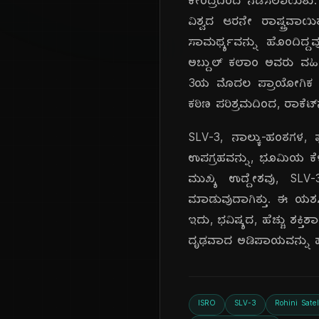
ಕೇಂದ್ರದಿಂದ ನಡೆಸಲಾಯಿತು
ವಿಶ್ವದ ಆರನೇ ರಾಷ್ಟ್ರವಾ
ಸಾಮರ್ಥ್ಯವನ್ನು ಹೊಂದಿದ್
ಅಬ್ದುಲ್ ಕಲಾಂ ಅವರು ವಹಿಸ
3ಯ ಮೊದಲ ಪ್ರಾಯೋಗಿಕ ಉಡ
ಕಠಿಣ ಪರಿಶ್ರಮದಿಂದ, ರಾಕೆಟ್‌
SLV-3, ನಾಲ್ಕು-ಹಂತಗಳ, 
ಉಪಗ್ರಹವನ್ನು, ಭೂಮಿಯ ಕೆಳ 
ಮುಖ್ಯ ಉದ್ದೇಶವು, SLV-
ಮಾಡುವುದಾಗಿತ್ತು. ಈ ಯಶಸ
ಇದು, ಭವಿಷ್ಯದ, ಹೆಚ್ಚು ಶಕ
ದೃಢವಾದ ಅಡಿಪಾಯವನ್ನು ಹಾಕ
ISRO
SLV-3
Rohini Satel