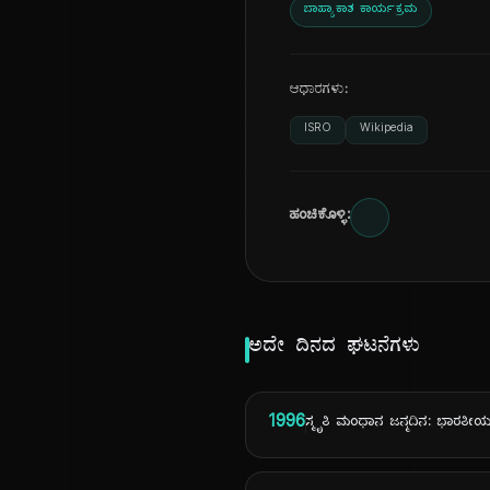
ಬಾಹ್ಯಾಕಾಶ ಕಾರ್ಯಕ್ರಮ
ಆಧಾರಗಳು:
ISRO
Wikipedia
ಹಂಚಿಕೊಳ್ಳಿ:
ಅದೇ ದಿನದ ಘಟನೆಗಳು
1996
ಸ್ಮೃತಿ ಮಂಧಾನ ಜನ್ಮದಿನ: ಭಾರತೀಯ ಮ