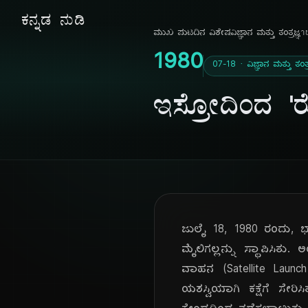
ಕನ್ನಡ ನುಡಿ
ಮುಖ ಪುಟ
ದಿನ ವಿಶೇಷ
ವಿಜ್ಞಾನ ಮತ್ತು ತಂತ್ರಜ್ಞา
1980
07-18 · ವಿಜ್ಞಾನ ಮತ್ತು ತಂತ್
ಇಸ್ರೋದಿಂದ '
ಜುಲೈ 18, 1980 ರಂದು, 
ಮೈಲಿಗಲ್ಲನ್ನು ಸ್ಥಾಪಿಸಿ
ವಾಹನ (Satellite Launch
ಯಶಸ್ವಿಯಾಗಿ ಕಕ್ಷೆಗೆ ಸೇ