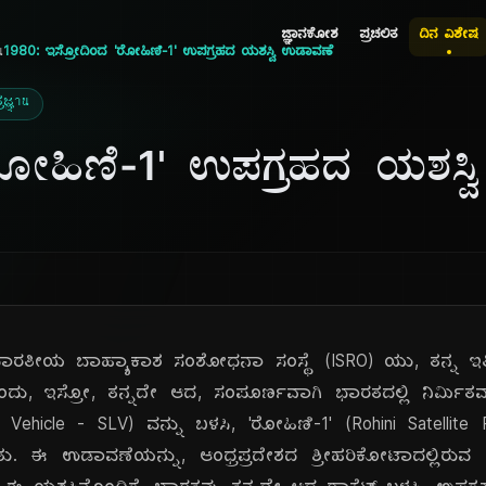
ಜ್ಞಾನಕೋಶ
ಪ್ರಚಲಿತ
ದಿನ ವಿಶೇಷ
น
1980: ಇಸ್ರೋದಿಂದ 'ರೋಹಿಣಿ-1' ಉಪಗ್ರಹದ ಯಶಸ್ವಿ ಉಡಾವಣೆ
ರಜ್ಞาน
ರೋಹಿಣಿ-1' ಉಪಗ್ರಹದ ಯಶಸ್ವ
ಭಾರತೀಯ ಬಾಹ್ಯಾಕಾಶ ಸಂಶೋಧನಾ ಸಂಸ್ಥೆ (ISRO) ಯು, ತನ್ನ ಇತ
ತು. ಅಂದು, ಇಸ್ರೋ, ತನ್ನದೇ ಆದ, ಸಂಪೂರ್ಣವಾಗಿ ಭಾರತದಲ್ಲಿ ನಿರ
 Vehicle - SLV) ವನ್ನು ಬಳಸಿ, 'ರೋಹಿಣಿ-1' (Rohini Satellite
ರಿಸಿತು. ಈ ಉಡಾವಣೆಯನ್ನು, ಆಂಧ್ರಪ್ರದೇಶದ ಶ್ರೀಹರಿಕೋಟಾದಲ್ಲಿರು