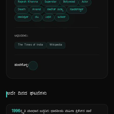
ದಿ
Rajesh Khanna
Superstar
Bollywood
Actor
Death
Anand
ರಾಜೇಶ್ ಖನ್ನಾ
ಸೂಪರ್‌ಸ್ಟಾರ್
ಬಾಲಿವುಡ್
ನಟ
ನಿಧನ
ಆನಂದ್
ಆಧಾರಗಳು:
The Times of India
Wikipedia
ಹಂಚಿಕೊಳ್ಳಿ:
ಅದೇ ದಿನದ ಘಟನೆಗಳು
1996
ಸ್ಮೃತಿ ಮಂಧಾನ ಜನ್ಮದಿನ: ಭಾರತೀಯ ಮಹಿಳಾ ಕ್ರಿಕೆಟ್‌ನ ತಾರೆ