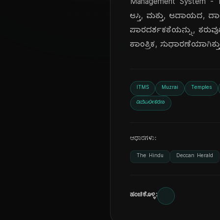
Management System - IT
ಆಸ್ತಿ, ಮತ್ತು, ಆದಾಯದ, ದಾಖ
ಪಾರದರ್ಶಕತೆಯನ್ನು, ತರುವು
ತಾಂತ್ರಿಕ, ಸುಧಾರಣೆಯಾಗಿತ್ತು
ITMS
Muzrai
Temples
ಡಿಜಿಟಲೀಕರಣ
ಆಧಾರಗಳು:
The Hindu
Deccan Herald
ಹಂಚಿಕೊಳ್ಳಿ: