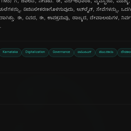
MS) ಗೆ, ಚಾಲನೆ, ನೀಡಿತು. ಈ, ವೆಬ್-ಆಧಾರಿತ, ವ್ಯವಸ್ಥೆಯ, ಮುಖ
ಲೆಗಳನ್ನು, ಡಿಜಿಟಲೀಕರಣಗೊಳಿಸುವುದು, ಆನ್‌ಲೈನ್, ಸೇವೆಗಳನ್ನು, ಒದಗಿಸ
ದಾಗಿತ್ತು. ಈ, ದಿನದ, ಈ, ಉಪಕ್ರಮವು, ರಾಜ್ಯದ, ದೇವಾಲಯಗಳ, ನಿರ್ವ
.
Karnataka
Digitalization
Governance
ಐಟಿಎಂಎಸ್
ಮುಜರಾಯಿ
ದೇವಾ