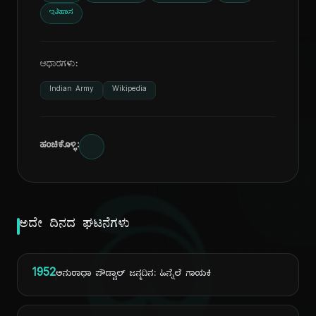
ಇತಿಹಾಸ
ಆಧಾರಗಳು:
Indian Army
Wikipedia
ಹಂಚಿಕೊಳ್ಳಿ:
ದಿ
ಅದೇ ದಿನದ ಘಟನೆಗಳು
1952
ಅನುರಾಧಾ ಪೌಡ್ವಾಲ್ ಜನ್ಮದಿನ: ಹಿನ್ನೆಲೆ ಗಾಯಕಿ