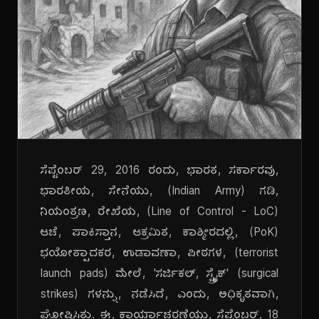
ಸೆಪ್ಟೆಂಬರ್ 29, 2016 ರಂದು, ಭಾರತ, ಸರ್ಕಾರವು,
ಭಾರತೀಯ, ಸೇನೆಯು, (Indian Army) ಗಡಿ,
ನಿಯಂತ್ರಣ, ರೇಖೆಯ, (Line of Control - LoC)
ಆಚೆ, ಪಾಕಿಸ್ತಾನ, ಆಕ್ರಮಿತ, ಕಾಶ್ಮೀರದಲ್ಲಿ, (PoK)
ಭಯೋತ್ಪಾದಕರ, ಉಡಾವಣಾ, ಪೀಠಗಳ, (terrorist
launch pads) ಮೇಲೆ, 'ಸರ್ಜಿಕಲ್, ಸ್ಟ್ರೈಕ್' (surgical
strikes) ಗಳನ್ನು, ನಡೆಸಿದೆ, ಎಂದು, ಅಧಿಕೃತವಾಗಿ,
ಘೋಷಿಸಿತು. ಈ, ಕಾರ್ಯಾಚರಣೆಯು, ಸೆಪ್ಟೆಂಬರ್, 18