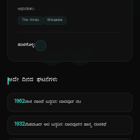
ದಿ
ಆಧಾರಗಳು:
The Hindu
Wikipedia
ಹಂಚಿಕೊಳ್ಳಿ:
ಅದೇ ದಿನದ ಘಟನೆಗಳು
1962
ಚಂಕಿ ಪಾಂಡೆ ಜನ್ಮದಿನ: ಬಾಲಿವುಡ್ ನಟ
1932
ಮೆಹಮೂದ್ ಅಲಿ ಜನ್ಮದಿನ: ಬಾಲಿವುಡ್‌ನ ಹಾಸ್ಯ ದಂತಕಥೆ