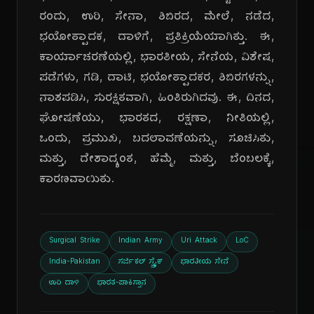
ರಂದು, ಉರಿ, ಸೇನಾ, ಶಿಬಿರದ, ಮೇಲೆ, ನಡೆದ,
ಭಯೋತ್ಪಾದಕ, ದಾಳಿಗೆ, ಪ್ರತಿಕ್ರಿಯೆಯಾಗಿತ್ತು. ಈ,
ಕಾರ್ಯಾಚರಣೆಯಲ್ಲಿ, ಭಾರತೀಯ, ಸೇನೆಯ, ವಿಶೇಷ,
ಪಡೆಗಳು, ಗಡಿ, ದಾಟಿ, ಭಯೋತ್ಪಾದಕರ, ಶಿಬಿರಗಳನ್ನು,
ನಾಶಪಡಿಸಿ, ಸುರಕ್ಷಿತವಾಗಿ, ಹಿಂತಿರುಗಿದವು. ಈ, ದಿನದ,
ಘೋಷಣೆಯು, ಭಾರತದ, ರಕ್ಷಣಾ, ನೀತಿಯಲ್ಲಿ,
ಒಂದು, ಪ್ರಮುಖ, ಬದಲಾವಣೆಯನ್ನು, ಸೂಚಿಸಿತು,
ಮತ್ತು, ದೇಶಾದ್ಯಂತ, ಹೆಮ್ಮೆ, ಮತ್ತು, ಬೆಂಬಲಕ್ಕೆ,
ಕಾರಣವಾಯಿತು.
Surgical Strike
Indian Army
Uri Attack
LoC
India-Pakistan
ಸರ್ಜಿಕಲ್ ಸ್ಟ್ರೈಕ್
ಭಾರತೀಯ ಸೇನೆ
ಉರಿ ದಾಳಿ
ಭಾರತ-ಪಾಕಿಸ್ತಾನ