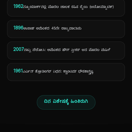
1962
ನ್ಯೂಯಾರ್ಕ್‌ನಲ್ಲಿ ಮೊದಲ ಚಾಲಕ ರಹಿತ ರೈಲು (ಆಟೋಮ್ಯಾಟಿಕ್)
1896
ಉತಾಹ್ ಅಮೆರಿಕದ 45ನೇ ರಾಜ್ಯವಾಯಿತು
2007
ನಾನ್ಸಿ ಪೆಲೋಸಿ: ಅಮೆರಿಕದ ಹೌಸ್ ಸ್ಪೀಕರ್ ಆದ ಮೊದಲ ಮಹಿಳೆ
1961
ಎರ್ವಿನ್ ಶ್ರೋಡಿಂಗರ್ ನಿಧನ: ಕ್ವಾಂಟಮ್ ಭೌತಶಾಸ್ತ್ರಜ್ಞ
ದಿನ ವಿಶೇಷಕ್ಕೆ ಹಿಂತಿರುಗಿ