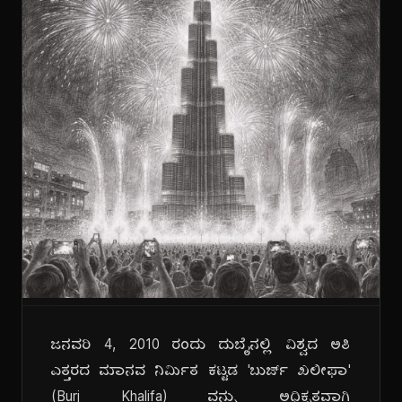
ಜನವರಿ 4, 2010 ರಂದು ದುಬೈನಲ್ಲಿ ವಿಶ್ವದ ಅತಿ
ಎತ್ತರದ ಮಾನವ ನಿರ್ಮಿತ ಕಟ್ಟಡ 'ಬುರ್ಜ್ ಖಲೀಫಾ'
(Burj Khalifa) ವನ್ನು ಅಧಿಕೃತವಾಗಿ