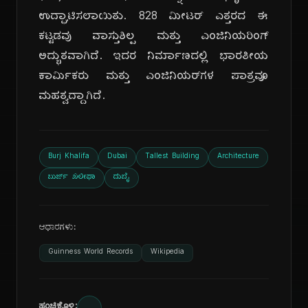
ಉದ್ಘಾಟಿಸಲಾಯಿತು. 828 ಮೀಟರ್ ಎತ್ತರದ ಈ
ಕಟ್ಟಡವು ವಾಸ್ತುಶಿಲ್ಪ ಮತ್ತು ಎಂಜಿನಿಯರಿಂಗ್
ಅದ್ಭುತವಾಗಿದೆ. ಇದರ ನಿರ್ಮಾಣದಲ್ಲಿ ಭಾರತೀಯ
ಕಾರ್ಮಿಕರು ಮತ್ತು ಎಂಜಿನಿಯರ್‌ಗಳ ಪಾತ್ರವೂ
ಮಹತ್ವದ್ದಾಗಿದೆ.
Burj Khalifa
Dubai
Tallest Building
Architecture
ಬುರ್ಜ್ ಖಲೀಫಾ
ದುಬೈ
ಆಧಾರಗಳು:
Guinness World Records
Wikipedia
ಹಂಚಿಕೊಳ್ಳಿ: