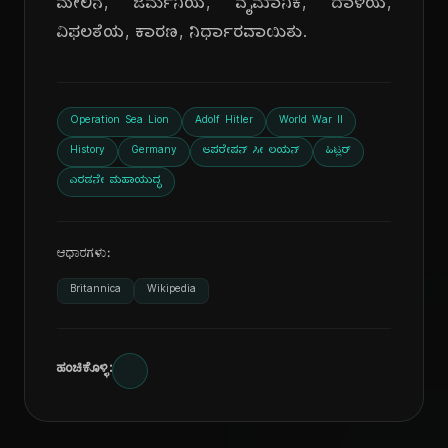
ಮೇಲಿನ, ಜರ್ಮನಿಯ, ವೈಮಾನಿಕ, ದಾಳಿಯ,
ವಿಫಲತೆಯ, ಕಾರಣ, ನಿರ್ಧಾರವಾಯಿತು.
Operation Sea Lion
Adolf Hitler
World War II
History
Germany
ಆಪರೇಷನ್ ಸೀ ಲಯನ್
ಹಿಟ್ಲರ್
ಎರಡನೇ ಮಹಾಯುದ್ಧ
ಆಧಾರಗಳು:
Britannica
Wikipedia
ಹಂಚಿಕೊಳ್ಳಿ: