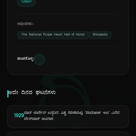
ಇತಿಹಾಸ
ಆಧಾರಗಳು:
The National Purple Heart Hall of Honor
Wikipedia
ಹಂಚಿಕೊಳ್ಳಿ:
ದಿ
ಅದೇ ದಿನದ ಘಟನೆಗಳು
ಡಾನ್ ಲಾರ್ಸೆನ್ ಜನ್ಮದಿನ: ವಿಶ್ವ ಸರಣಿಯಲ್ಲಿ 'ಪರಿಪೂರ್ಣ ಆಟ' ಎಸೆದ
1929
ಬೇಸ್‌ಬಾಲ್ ಆಟಗಾರ