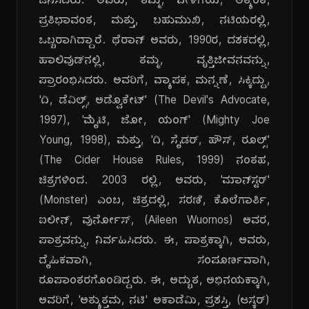
ಜನಿಸಿದರು. ಅವರು, ತಮ್ಮ, ಪೀಳಿಗೆಯ, ಅತ್ಯಂತ,
ಪ್ರತಿಭಾವಂತ, ಮತ್ತು, ಬಹುಮುಖಿ, ನಟಿಯರಲ್ಲಿ,
ಒಬ್ಬರಾಗಿದ್ದಾರೆ. ಥೆರಾನ್ ಅವರು, 1990ರ, ದಶಕದಲ್ಲಿ,
ಹಾಲಿವುಡ್‌ನಲ್ಲಿ, ತಮ್ಮ, ವೃತ್ತಿಜೀವನವನ್ನು,
ಪ್ರಾರಂಭಿಸಿದರು. ಅವರಿಗೆ, ವ್ಯಾಪಕ, ಮನ್ನಣೆ, ಸಿಕ್ಕಿದ್ದು,
'ದಿ, ಡೆವಿಲ್ಸ್, ಅಡ್ವೊಕೇಟ್' (The Devil's Advocate,
1997), 'ಮೈಟಿ, ಜೋ, ಯಂಗ್' (Mighty Joe
Young, 1998), ಮತ್ತು, 'ದಿ, ಸೈಡರ್, ಹೌಸ್, ರೂಲ್ಸ್'
(The Cider House Rules, 1999) ನಂತಹ,
ಚಿತ್ರಗಳಿಂದ. 2003 ರಲ್ಲಿ, ಅವರು, 'ಮಾನ್‌ಸ್ಟರ್'
(Monster) ಎಂಬ, ಚಿತ್ರದಲ್ಲಿ, ಸರಣಿ, ಕೊಲೆಗಾರ್ತಿ,
ಐಲೀನ್, ವುರ್ನೋಸ್, (Aileen Wuornos) ಅವರ,
ಪಾತ್ರವನ್ನು, ನಿರ್ವಹಿಸಿದರು. ಈ, ಪಾತ್ರಕ್ಕಾಗಿ, ಅವರು,
ದೈಹಿಕವಾಗಿ, ಸಂಪೂರ್ಣವಾಗಿ,
ರೂಪಾಂತರಗೊಂಡಿದ್ದರು. ಈ, ಅದ್ಭುತ, ಅಭಿನಯಕ್ಕಾಗಿ,
ಅವರಿಗೆ, 'ಅತ್ಯುತ್ತಮ, ನಟಿ' ಅಕಾಡೆಮಿ, ಪ್ರಶಸ್ತಿ, (ಆಸ್ಕರ್)