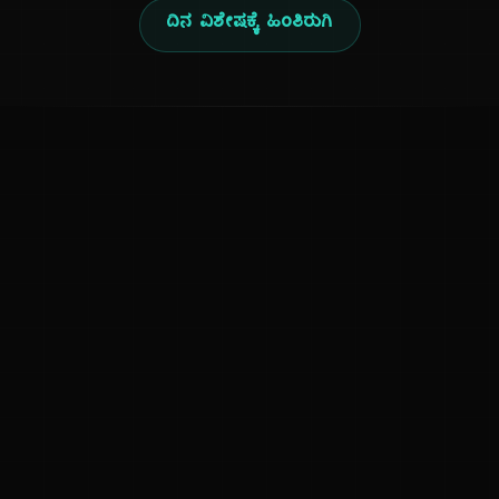
ದಿನ ವಿಶೇಷಕ್ಕೆ ಹಿಂತಿರುಗಿ
ಕನ್ನಡ ನುಡಿ
ಕನ್ನಡ ಭಾಷೆ, ಸಂಸ್ಕೃತಿ ಮತ್ತು ಸಾಮಾನ್ಯ ಜ್ಞಾನದ ಡಿಜಿಟಲ್ ಆರ್ಕೈವ್