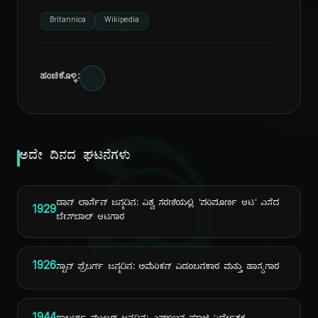
Britannica
Wikipedia
ಹಂಚಿಕೊಳ್ಳಿ:
ದಿ
ಅದೇ ದಿನದ ಘಟನೆಗಳು
ಡಾನ್ ಲಾರ್ಸೆನ್ ಜನ್ಮದಿನ: ವಿಶ್ವ ಸರಣಿಯಲ್ಲಿ 'ಪರಿಪೂರ್ಣ ಆಟ' ಎಸೆದ
1929
ಬೇಸ್‌ಬಾಲ್ ಆಟಗಾರ
1926
ಸ್ಟಾನ್ ಫ್ರೆಬರ್ಗ್ ಜನ್ಮದಿನ: ಅಮೆರಿಕನ್ ವಿಡಂಬನಕಾರ ಮತ್ತು ಹಾಸ್ಯಗಾರ