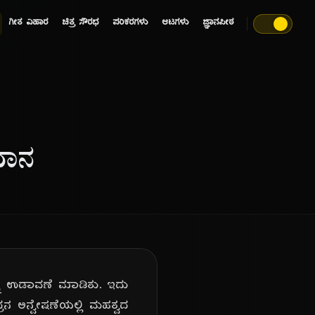
ಗೀತ ವಿಹಾರ
ಚಿತ್ರ ಸೌರಭ
ಪರಿಕರಗಳು
ಆಟಗಳು
ಜ್ಞಾನಪೀಠ
ಯಾನ
್ನು ಉಡಾವಣೆ ಮಾಡಿತು. ಇದು
ರನ ಅನ್ವೇಷಣೆಯಲ್ಲಿ ಮಹತ್ವದ