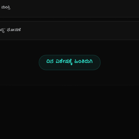
ಮಂತ್ರಿ
ಯುದ್ಧ' ಘೋಷಣೆ
ದಿನ ವಿಶೇಷಕ್ಕೆ ಹಿಂತಿರುಗಿ