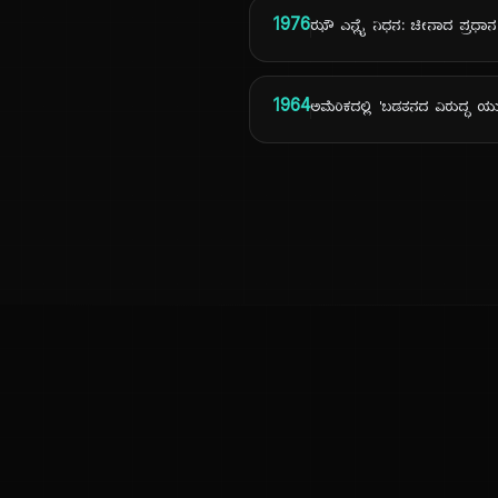
1976
ಝೌ ಎನ್ಲೈ ನಿಧನ: ಚೀನಾದ ಪ್ರಧಾನ 
1964
ಅಮೆರಿಕದಲ್ಲಿ 'ಬಡತನದ ವಿರುದ್ಧ 
ಕನ್ನಡ ನುಡಿ
ಕನ್ನಡ ಭಾಷೆ, ಸಂಸ್ಕೃತಿ ಮತ್ತು ಸಾಮಾನ್ಯ ಜ್ಞಾನದ ಡಿಜಿಟಲ್ ಆರ್ಕೈವ್