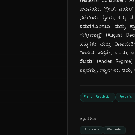
(National Constituent 
ಘಟನೆಯು, 'ಗ್ರೇಟ್, ಫಿಯರ್' 
ನಡೆಯಿತು. ರೈತರು, ತಮ್ಮ, ಮೇ
ಶಮನಗೊಳಿಸಲು, ಮತ್ತು, ಕ್ರಾಂ
ಸುಗ್ರೀವಾಜ್ಞೆ' (August D
ಹಕ್ಕುಗಳು, ಮತ್ತು, ವಿನಾಯಿತಿ
ನೀಡುವ, ಹತ್ತನೇ, ಒಂದು, ಭಾ
ರೆಜಿಮ್' (Ancien Régime)
ತತ್ವವನ್ನು, ಸ್ಥಾಪಿಸಿತು. ಇದು
French Revolution
Feudalism
ಆಧಾರಗಳು:
Britannica
Wikipedia