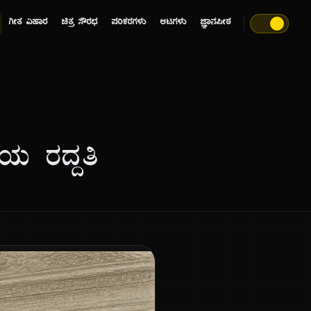
ಗೀತ ವಿಹಾರ
ಚಿತ್ರ ಸೌರಭ
ಪರಿಕರಗಳು
ಆಟಗಳು
ಜ್ಞಾನಪೀಠ
ತಿಯ ರದ್ದತಿ