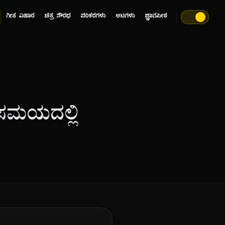
ಗೀತ ವಿಹಾರ
ಚಿತ್ರ ಸೌರಭ
ಪರಿಕರಗಳು
ಆಟಗಳು
ಜ್ಞಾನಪೀಠ
 ಸಮಯದಲ್ಲಿ