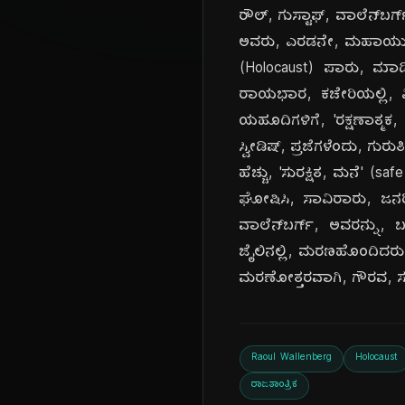
ರೌಲ್, ಗುಸ್ಟಾಫ್, ವಾಲೆನ್‌ಬರ್
ಅವರು, ಎರಡನೇ, ಮಹಾಯುದ್ಧ
(Holocaust) ಪಾರು, ಮಾಡಿದ್ದಕ
ರಾಯಭಾರ, ಕಚೇರಿಯಲ್ಲಿ, ವ
ಯಹೂದಿಗಳಿಗೆ, 'ರಕ್ಷಣಾತ್ಮಕ,
ಸ್ವೀಡಿಷ್, ಪ್ರಜೆಗಳೆಂದು, ಗುರುತ
ಹೆಚ್ಚು, 'ಸುರಕ್ಷಿತ, ಮನೆ' (
ಘೋಷಿಸಿ, ಸಾವಿರಾರು, ಜನರಿಗ
ವಾಲೆನ್‌ಬರ್ಗ್, ಅವರನ್ನು
ಜೈಲಿನಲ್ಲಿ, ಮರಣಹೊಂದಿದರ
ಮರಣೋತ್ತರವಾಗಿ, ಗೌರವ, ಸಲ್ಲ
Raoul Wallenberg
Holocaust
ರಾಜತಾಂತ್ರಿಕ