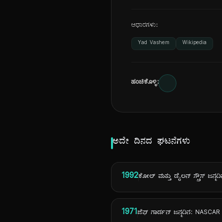
ಆಧಾರಗಳು:
Yad Vashem
Wikipedia
ಹಂಚಿಕೊಳ್ಳಿ:
ಅದೇ ದಿನದ ಘಟನೆಗಳು
1992
ಕೋಲ್ ಮತ್ತು ಡೈಲನ್ ಸ್ಪ್ರೌಸ್ ಜನ್ಮದ
1971
ಜೆಫ್ ಗಾರ್ಡನ್ ಜನ್ಮದಿನ: NASCAR 