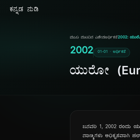
ಕನ್ನಡ ನುಡಿ
ಮುಖ ಪುಟ
ದಿನ ವಿಶೇಷ
ಆರ್ಥಿಕತೆ
2002: ಯುರೋ
2002
01-01 · ಆರ್ಥಿಕತೆ
ಯುರೋ (Euro
ಜನವರಿ 1, 2002 ರಂದು ಯುರ
ನಾಣ್ಯಗಳು ಅಧಿಕೃತವಾಗಿ ಚಲಾ