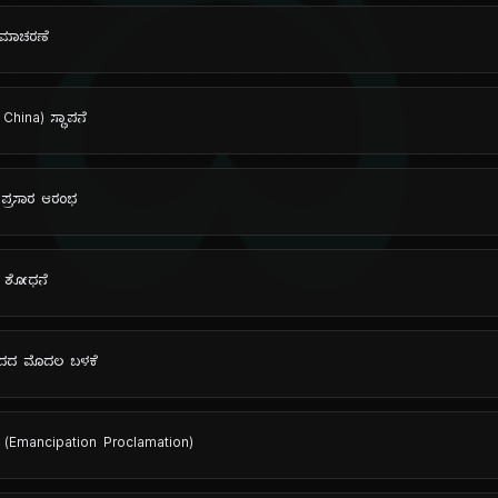
ದಿ
್ರಮಾಚರಣೆ
China) ಸ್ಥಾಪನೆ
ದ ಪ್ರಸಾರ ಆರಂಭ
es) ಶೋಧನೆ
s) ಪದದ ಮೊದಲ ಬಳಕೆ
Emancipation Proclamation)