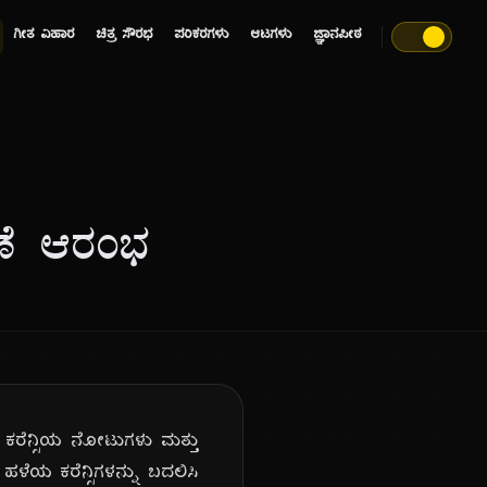
ಗೀತ ವಿಹಾರ
ಚಿತ್ರ ಸೌರಭ
ಪರಿಕರಗಳು
ಆಟಗಳು
ಜ್ಞಾನಪೀಠ
ಣೆ ಆರಂಭ
 ಕರೆನ್ಸಿಯ ನೋಟುಗಳು ಮತ್ತು
ಳೆಯ ಕರೆನ್ಸಿಗಳನ್ನು ಬದಲಿಸಿ