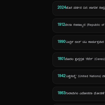
2024
ಹೊಸ ವರ್ಷದ ದಿನ: ಜಾಗತಿಕ ಸಂಭ
1912
ಚೀನಾ ಗಣರಾಜ್ಯದ (Republic of 
1990
'ಮಿಸ್ಟರ್ ಬೀನ್' ಟಿವಿ ಕಾರ್ಯಕ್ರಮ
1801
ಮೊದಲ ಕ್ಷುದ್ರಗ್ರಹ 'ಸೆರೆಸ್' (Cer
1942
'ವಿಶ್ವಸಂಸ್ಥೆ' (United Nation
1863
ಗುಲಾಮಗಿರಿ ವಿಮೋಚನಾ ಘೋಷಣೆ (