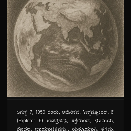
ಆಗಸ್ಟ್ 7, 1959 ರಂದು, ಅಮೆರಿಕದ, 'ಎಕ್ಸ್‌ಪ್ಲೋರರ್, 6'
(Explorer 6) ಉಪಗ್ರಹವು, ಕಕ್ಷೆಯಿಂದ, ಭೂಮಿಯ,
ಮೊದಲ, ಛಾಯಾಚಿತ್ರವನ್ನು, ಯಶಸ್ವಿಯಾಗಿ, ತೆಗೆದು,