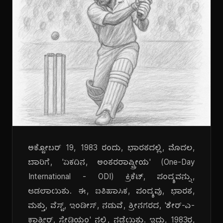
ಅಕ್ಟೋಬರ್ 19, 1983 ರಂದು, ಭಾರತದಲ್ಲಿ, ಮೊದಲ,
ಬಾರಿಗೆ, 'ಏಕದಿನ, ಅಂತರರಾಷ್ಟ್ರೀಯ' (One-Day
International - ODI) ಕ್ರಿಕೆಟ್, ಪಂದ್ಯವನ್ನು,
ಆಡಲಾಯಿತು. ಈ, ಐತಿಹಾಸಿಕ, ಪಂದ್ಯವು, ಭಾರತ,
ಮತ್ತು, ವೆಸ್ಟ್, ಇಂಡೀಸ್, ನಡುವೆ, ಶ್ರೀನಗರದ, 'ಶೇರ್-ಎ-
ಕಾಶ್ಮೀರ್, ಸ್ಟೇಡಿಯಂ' ನಲ್ಲಿ, ನಡೆಯಿತು. ಇದು, 1983ರ,