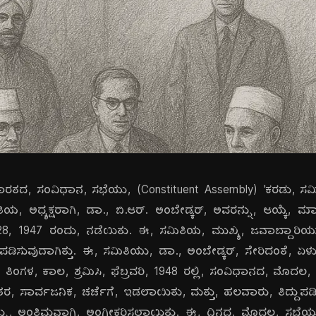
ಭಾರತದ, ಸಂವಿಧಾನ, ಸಭೆಯು, (Constituent Assembly) 'ಕರಡು, ಸಮಿತ
ತಿಯ, ಅಧ್ಯಕ್ಷರಾಗಿ, ಡಾ., ಬಿ.ಆರ್. ಅಂಬೇಡ್ಕರ್, ಅವರನ್ನು, ಆಯ್ಕೆ
28, 1947 ರಂದು, ನಡೆಯಿತು. ಈ, ಸಮಿತಿಯ, ಮುಖ್ಯ, ಜವಾಬ್ದಾರಿಯು
ಪಡಿಸುವುದಾಗಿತ್ತು. ಈ, ಸಮಿತಿಯು, ಡಾ., ಅಂಬೇಡ್ಕರ್, ಸೇರಿದಂತೆ, ಏಳು,
ಿಂಗಳ, ಕಾಲ, ಶ್ರಮಿಸಿ, ಫೆಬ್ರವರಿ, 1948 ರಲ್ಲಿ, ಸಂವಿಧಾನದ, ಮೊದಲ, 
ನಂತರ, ಸಾರ್ವಜನಿಕ, ಚರ್ಚೆಗೆ, ಇಡಲಾಯಿತು, ಮತ್ತು, ಹಲವಾರು, ತಿದ್ದುಪ
ು, ಅಂತಿಮವಾಗಿ, ಅಂಗೀಕರಿಸಲಾಯಿತು. ಈ, ದಿನದ, ಮೊದಲ, ಸಭೆಯು, ವ