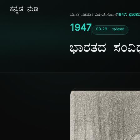
ಕನ್ನಡ ನುಡಿ
ಮುಖ ಪುಟ
ದಿನ ವಿಶೇಷ
ಇತಿಹಾಸ
1947: ಭಾರತ
1947
08-28 · ಇತಿಹಾಸ
ಭಾರತದ ಸಂವಿ