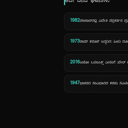
ಅದೇ ದಿನದ ಘಟನೆಗಳು
1982
ಪಂಜಾಬ್‌ನಲ್ಲಿ ವಿದೇಶಿ ಪತ್ರಕರ್ತರ ಪ್ರ
1973
ರಾಮ್ ಕಪೂರ್ ಜನ್ಮದಿನ: ಹಿಂದಿ ದೂ
2016
ರಿಯೋ ಒಲಿಂಪಿಕ್ಸ್ ವೀರರಿಗೆ ಖೇಲ್ ರತ್
1947
ಭಾರತದ ಸಂವಿಧಾನದ ಕರಡು ಸಮಿ