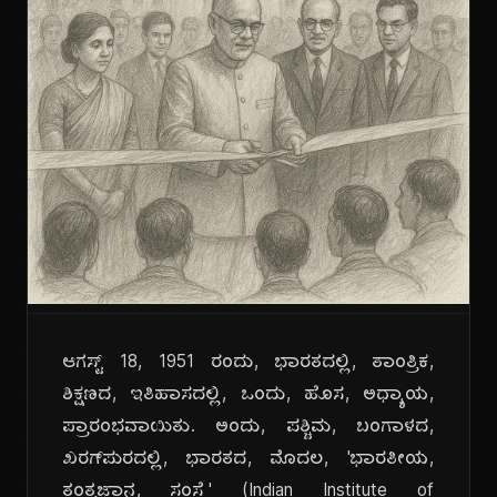
ಆಗಸ್ಟ್ 18, 1951 ರಂದು, ಭಾರತದಲ್ಲಿ, ತಾಂತ್ರಿಕ,
ಶಿಕ್ಷಣದ, ಇತಿಹಾಸದಲ್ಲಿ, ಒಂದು, ಹೊಸ, ಅಧ್ಯಾಯ,
ಪ್ರಾರಂಭವಾಯಿತು. ಅಂದು, ಪಶ್ಚಿಮ, ಬಂಗಾಳದ,
ಖರಗ್‌ಪುರದಲ್ಲಿ, ಭಾರತದ, ಮೊದಲ, 'ಭಾರತೀಯ,
ತಂತ್ರಜ್ಞಾನ, ಸಂಸ್ಥೆ' (Indian Institute of