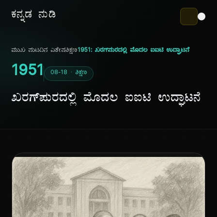
ಕನ್ನಡ ನುಡಿ
ಮುಖ ಪುಟ
ದಿನ ವಿಶೇಷ
ಶಿಕ್ಷಣ
1951: ಖರಗ್‌ಪುರದಲ್ಲಿ ಮೊದಲ ಐಐಟಿ ಉದ್ಘಾಟನೆ
1951
08-18 · ಶಿಕ್ಷಣ
ಖರಗ್‌ಪುರದಲ್ಲಿ ಮೊದಲ ಐಐಟಿ ಉದ್ಘಾಟನೆ