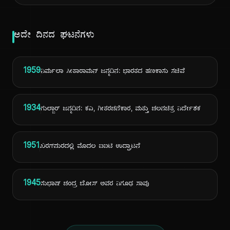
ಅದೇ ದಿನದ ಘಟನೆಗಳು
1959
ನಿರ್ಮಲಾ ಸೀತಾರಾಮನ್ ಜನ್ಮದಿನ: ಭಾರತದ ಹಣಕಾಸು ಸಚಿವೆ
1934
ಗುಲ್ಜಾರ್ ಜನ್ಮದಿನ: ಕವಿ, ಗೀತರಚನೆಕಾರ, ಮತ್ತು ಚಲನಚಿತ್ರ ನಿರ್ದೇಶಕ
1951
ಖರಗ್‌ಪುರದಲ್ಲಿ ಮೊದಲ ಐಐಟಿ ಉದ್ಘಾಟನೆ
1945
ಸುಭಾಷ್ ಚಂದ್ರ ಬೋಸ್ ಅವರ ನಿಗೂಢ ಸಾವು