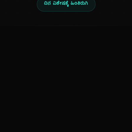
ದಿನ ವಿಶೇಷಕ್ಕೆ ಹಿಂತಿರುಗಿ
ಕನ್ನಡ ನುಡಿ
ಕನ್ನಡ ಭಾಷೆ, ಸಂಸ್ಕೃತಿ ಮತ್ತು ಸಾಮಾನ್ಯ ಜ್ಞಾನದ ಡಿಜಿಟಲ್ ಆರ್ಕೈವ್