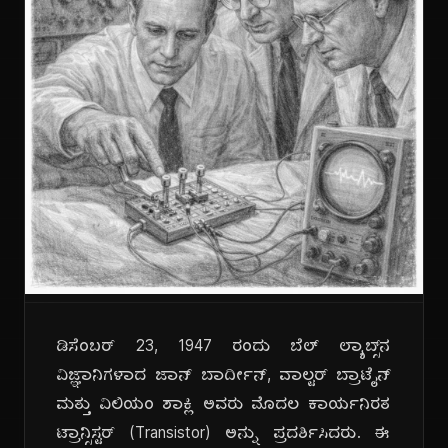
ಡಿಸೆಂಬರ್ 23, 1947 ರಂದು ಬೆಲ್ ಲ್ಯಾಬ್ಸ್‌ನ
ವಿಜ್ಞಾನಿಗಳಾದ ಜಾನ್ ಬಾರ್ದೀನ್, ವಾಲ್ಟರ್ ಬ್ರಾಟೈನ್
ಮತ್ತು ವಿಲಿಯಂ ಶಾಕ್ಲಿ ಅವರು ಮೊದಲ ಕಾರ್ಯನಿರತ
ಟ್ರಾನ್ಸಿಸ್ಟರ್ (Transistor) ಅನ್ನು ಪ್ರದರ್ಶಿಸಿದರು. ಈ