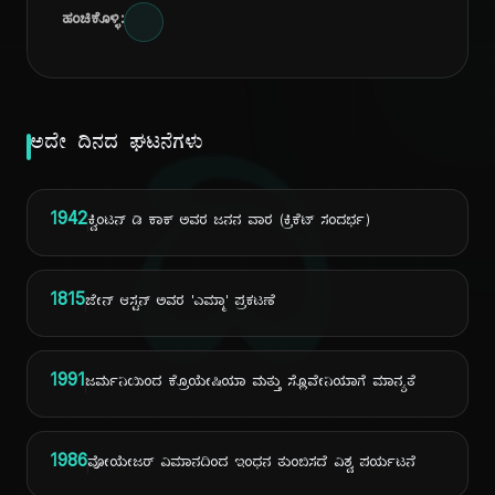
ಹಂಚಿಕೊಳ್ಳಿ:
ದಿ
ಅದೇ ದಿನದ ಘಟನೆಗಳು
1942
ಕ್ವಿಂಟನ್ ಡಿ ಕಾಕ್ ಅವರ ಜನನ ವಾರ (ಕ್ರಿಕೆಟ್ ಸಂದರ್ಭ)
1815
ಜೇನ್ ಆಸ್ಟನ್ ಅವರ 'ಎಮ್ಮಾ' ಪ್ರಕಟಣೆ
1991
ಜರ್ಮನಿಯಿಂದ ಕ್ರೊಯೇಷಿಯಾ ಮತ್ತು ಸ್ಲೊವೇನಿಯಾಗೆ ಮಾನ್ಯತೆ
1986
ವೋಯೇಜರ್ ವಿಮಾನದಿಂದ ಇಂಧನ ತುಂಬಿಸದೆ ವಿಶ್ವ ಪರ್ಯಟನೆ