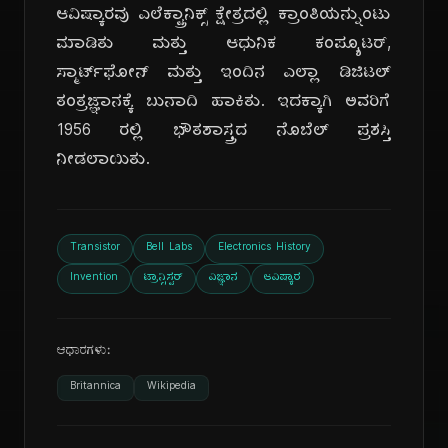
ಆವಿಷ್ಕಾರವು ಎಲೆಕ್ಟ್ರಾನಿಕ್ಸ್ ಕ್ಷೇತ್ರದಲ್ಲಿ ಕ್ರಾಂತಿಯನ್ನುಂಟು
ಮಾಡಿತು ಮತ್ತು ಆಧುನಿಕ ಕಂಪ್ಯೂಟರ್,
ಸ್ಮಾರ್ಟ್‌ಫೋನ್ ಮತ್ತು ಇಂದಿನ ಎಲ್ಲಾ ಡಿಜಿಟಲ್
ತಂತ್ರಜ್ಞಾನಕ್ಕೆ ಬುನಾದಿ ಹಾಕಿತು. ಇದಕ್ಕಾಗಿ ಅವರಿಗೆ
1956 ರಲ್ಲಿ ಭೌತಶಾಸ್ತ್ರದ ನೊಬೆಲ್ ಪ್ರಶಸ್ತಿ
ನೀಡಲಾಯಿತು.
Transistor
Bell Labs
Electronics History
Invention
ಟ್ರಾನ್ಸಿಸ್ಟರ್
ವಿಜ್ಞಾನ
ಆವಿಷ್ಕಾರ
ಆಧಾರಗಳು:
Britannica
Wikipedia