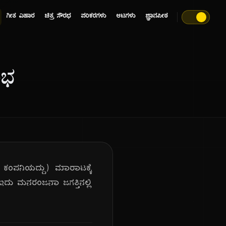
ಗೀತ ವಿಹಾರ
ಚಿತ್ರ ಸೌರಭ
ಪರಿಕರಗಳು
ಆಟಗಳು
ಜ್ಞಾನಪೀಠ
ಂಭ
A ಕಂಪನಿಯದ್ದು) ಮಾರಾಟಕ್ಕೆ
ಇದು ಮನರಂಜನಾ ಜಗತ್ತಿನಲ್ಲಿ