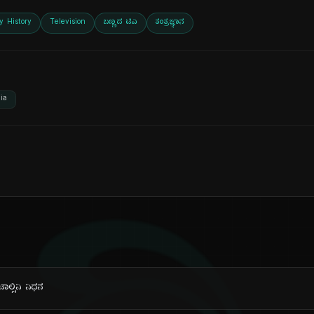
y History
Television
ಬಣ್ಣದ ಟಿವಿ
ತಂತ್ರಜ್ಞಾನ
ia
ಲ್ಸಿನಿ ನಿಧನ