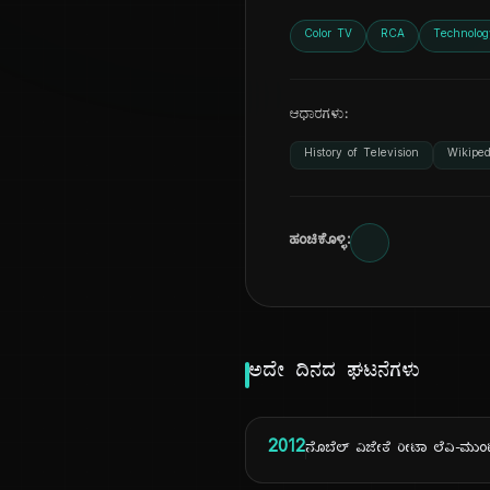
Color TV
RCA
Technolog
ಆಧಾರಗಳು:
History of Television
Wikiped
ಹಂಚಿಕೊಳ್ಳಿ:
ಅದೇ ದಿನದ ಘಟನೆಗಳು
2012
ನೊಬೆಲ್ ವಿಜೇತೆ ರೀಟಾ ಲೆವಿ-ಮುಂಟಾ