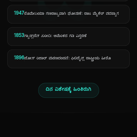
ದಿ
1947
ರೊಮೇನಿಯಾ ಗಣರಾಜ್ಯವಾಗಿ ಘೋಷಣೆ: ರಾಜ ಮೈಕೆಲ್ ಪದತ್ಯಾಗ
1853
ಗ್ಯಾಡ್ಸ್‌ಡೆನ್ ಖರೀದಿ: ಅಮೆರಿಕದ ಗಡಿ ವಿಸ್ತರಣೆ
1896
ಜೋಸ್ ರಿಜಾಲ್ ಮರಣದಂಡನೆ: ಫಿಲಿಪೈನ್ಸ್ ರಾಷ್ಟ್ರೀಯ ಹೀರೊ
ದಿನ ವಿಶೇಷಕ್ಕೆ ಹಿಂತಿರುಗಿ