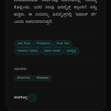
ವಸಾಹತುಶಾಹಿ ಸರ್ಕಾರವು ಮನಿಲಾದಲ್ಲಿ ಗುಂಡಿಕ್ಕಿ
ಕೊಲ್ಲಿಸಿತು. ಇವರ ಸಾವು ಫಿಲಿಪೈನ್ಸ್ ಕ್ರಾಂತಿಗೆ ಕಿಚ್ಚು
ಹಚ್ಚಿತು. ಈ ದಿನವನ್ನು ಫಿಲಿಪೈನ್ಸ್‌ನಲ್ಲಿ 'ರಿಜಾಲ್ ಡೇ'
ಎಂದು ಆಚರಿಸಲಾಗುತ್ತದೆ.
Jose Rizal
Philippines
Rizal Day
Freedom Fighter
ಜೋಸ್ ರಿಜಾಲ್
ಫಿಲಿಪೈನ್ಸ್
ಆಧಾರಗಳು:
Britannica
Wikipedia
ಹಂಚಿಕೊಳ್ಳಿ: