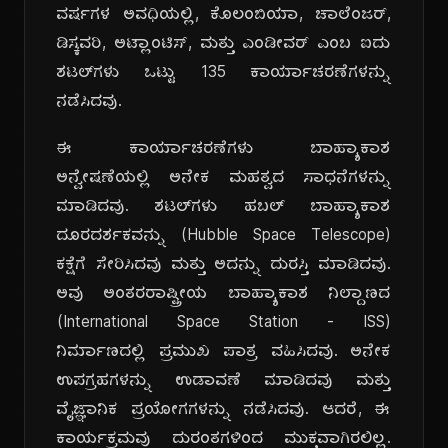
ವರ್ಷಗಳ ಅವಧಿಯಲ್ಲಿ, ಕೊಲಂಬಿಯಾ, ಚಾಲೆಂಜರ್,
ಡಿಸ್ಕವರಿ, ಅಟ್ಲಾಂಟಿಸ್, ಮತ್ತು ಎಂಡೀವರ್ ಎಂಬ ಐದು
ಶಟಲ್‌ಗಳು ಒಟ್ಟು 135 ಕಾರ್ಯಾಚರಣೆಗಳನ್ನು
ನಡೆಸಿದವು.
ಈ ಕಾರ್ಯಾಚರಣೆಗಳು ಬಾಹ್ಯಾಕಾಶ
ಅನ್ವೇಷಣೆಯಲ್ಲಿ ಅನೇಕ ಮಹತ್ವದ ಸಾಧನೆಗಳನ್ನು
ಮಾಡಿದವು. ಶಟಲ್‌ಗಳು ಹಬಲ್ ಬಾಹ್ಯಾಕಾಶ
ದೂರದರ್ಶಕವನ್ನು (Hubble Space Telescope)
ಕಕ್ಷೆಗೆ ಸೇರಿಸಿದವು ಮತ್ತು ಅದನ್ನು ದುರಸ್ತಿ ಮಾಡಿದವು.
ಅವು ಅಂತರರಾಷ್ಟ್ರೀಯ ಬಾಹ್ಯಾಕಾಶ ನಿಲ್ದಾಣದ
(International Space Station - ISS)
ನಿರ್ಮಾಣದಲ್ಲಿ ಪ್ರಮುಖ ಪಾತ್ರ ವಹಿಸಿದವು. ಅನೇಕ
ಉಪಗ್ರಹಗಳನ್ನು ಉಡಾವಣೆ ಮಾಡಿದವು ಮತ್ತು
ವೈಜ್ಞಾನಿಕ ಪ್ರಯೋಗಗಳನ್ನು ನಡೆಸಿದವು. ಆದರೆ, ಈ
ಕಾರ್ಯಕ್ರಮವು ದುರಂತಗಳಿಂದ ಮುಕ್ತವಾಗಿರಲಿಲ್ಲ.