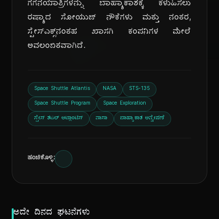
ಗಗನಯಾತ್ರಿಗಳನ್ನು ಬಾಹ್ಯಾಕಾಶಕ್ಕೆ ಕಳುಹಿಸಲು
ರಷ್ಯಾದ ಸೋಯುಜ್ ನೌಕೆಗಳು ಮತ್ತು ನಂತರ,
ದಿ
ಸ್ಪೇಸ್‌ಎಕ್ಸ್‌ನಂತಹ ಖಾಸಗಿ ಕಂಪನಿಗಳ ಮೇಲೆ
ಅವಲಂಬಿತವಾಗಿದೆ.
Space Shuttle Atlantis
NASA
STS-135
Space Shuttle Program
Space Exploration
ಸ್ಪೇಸ್ ಶಟಲ್ ಅಟ್ಲಾಂಟಿಸ್
ನಾಸಾ
ಬಾಹ್ಯಾಕಾಶ ಅನ್ವೇಷಣೆ
ಹಂಚಿಕೊಳ್ಳಿ:
ಅದೇ ದಿನದ ಘಟನೆಗಳು