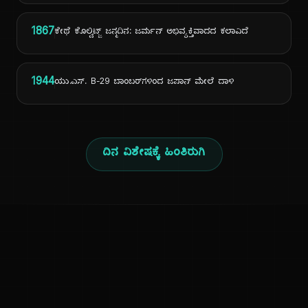
1867
ಕೇಥೆ ಕೊಲ್ವಿಟ್ಜ್ ಜನ್ಮದಿನ: ಜರ್ಮನ್ ಅಭಿವ್ಯಕ್ತಿವಾದದ ಕಲಾವಿದೆ
1944
ಯು.ಎಸ್. B-29 ಬಾಂಬರ್‌ಗಳಿಂದ ಜಪಾನ್ ಮೇಲೆ ದಾಳಿ
ದಿನ ವಿಶೇಷಕ್ಕೆ ಹಿಂತಿರುಗಿ
ಕನ್ನಡ ನುಡಿ