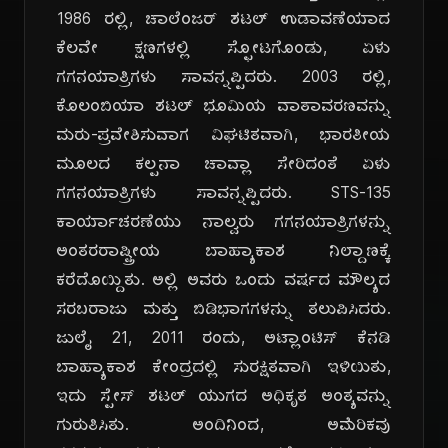
1986 ರಲ್ಲಿ, ಚಾಲೆಂಜರ್ ಶಟಲ್ ಉಡಾವಣೆಯಾದ
ಕೆಲವೇ ಕ್ಷಣಗಳಲ್ಲಿ ಸ್ಫೋಟಗೊಂಡು, ಏಳು
ಗಗನಯಾತ್ರಿಗಳು ಸಾವನ್ನಪ್ಪಿದರು. 2003 ರಲ್ಲಿ,
ಕೊಲಂಬಿಯಾ ಶಟಲ್ ಭೂಮಿಯ ವಾತಾವರಣವನ್ನು
ಮರು-ಪ್ರವೇಶಿಸುವಾಗ ವಿಘಟಿತವಾಗಿ, ಭಾರತೀಯ
ಮೂಲದ ಕಲ್ಪನಾ ಚಾವ್ಲಾ ಸೇರಿದಂತೆ ಏಳು
ಗಗನಯಾತ್ರಿಗಳು ಸಾವನ್ನಪ್ಪಿದರು. STS-135
ಕಾರ್ಯಾಚರಣೆಯು ನಾಲ್ವರು ಗಗನಯಾತ್ರಿಗಳನ್ನು
ಅಂತರರಾಷ್ಟ್ರೀಯ ಬಾಹ್ಯಾಕಾಶ ನಿಲ್ದಾಣಕ್ಕೆ
ಕರೆದೊಯ್ದಿತು. ಅಲ್ಲಿ ಅವರು ಒಂದು ವರ್ಷದ ಮೌಲ್ಯದ
ಸರಬರಾಜು ಮತ್ತು ಬಿಡಿಭಾಗಗಳನ್ನು ತಲುಪಿಸಿದರು.
ಜುಲೈ 21, 2011 ರಂದು, ಅಟ್ಲಾಂಟಿಸ್ ಕೆನಡಿ
ಬಾಹ್ಯಾಕಾಶ ಕೇಂದ್ರದಲ್ಲಿ ಸುರಕ್ಷಿತವಾಗಿ ಇಳಿಯಿತು,
ಇದು ಸ್ಪೇಸ್ ಶಟಲ್ ಯುಗದ ಅಧಿಕೃತ ಅಂತ್ಯವನ್ನು
ಗುರುತಿಸಿತು. ಅಂದಿನಿಂದ, ಅಮೆರಿಕವು