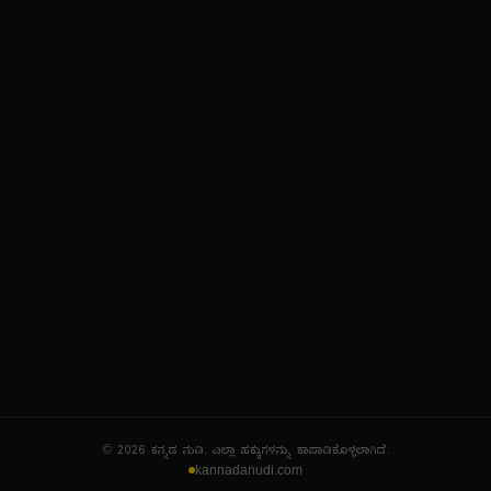
ನಮ್ಮ ಬಗ್ಗೆ
ಗೌಪ್ಯತೆ ನೀತಿ
ಸೇವಾ ನಿಯಮಗಳು
© 2026 ಕನ್ನಡ ನುಡಿ. ಎಲ್ಲಾ ಹಕ್ಕುಗಳನ್ನು ಕಾಪಾಡಿಕೊಳ್ಳಲಾಗಿದೆ.
kannadanudi.com