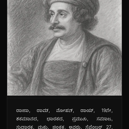
ರಾಜಾ, ರಾಮ್, ಮೋಹನ್, ರಾಯ್, 19ನೇ,
ಶತಮಾನದ, ಭಾರತದ, ಪ್ರಮುಖ, ಸಮಾಜ,
ಸುಧಾರಕ, ಮತ್ತು, ಚಿಂತಕ. ಅವರು, ಸೆಪ್ಟೆಂಬರ್ 27,