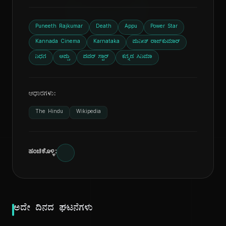
ದಿ
Puneeth Rajkumar
Death
Appu
Power Star
Kannada Cinema
Karnataka
ಪುನೀತ್ ರಾಜ್‌ಕುಮಾರ್
ನಿಧನ
ಅಪ್ಪು
ಪವರ್ ಸ್ಟಾರ್
ಕನ್ನಡ ಸಿನಿಮಾ
ಆಧಾರಗಳು:
The Hindu
Wikipedia
ಹಂಚಿಕೊಳ್ಳಿ:
ಅದೇ ದಿನದ ಘಟನೆಗಳು