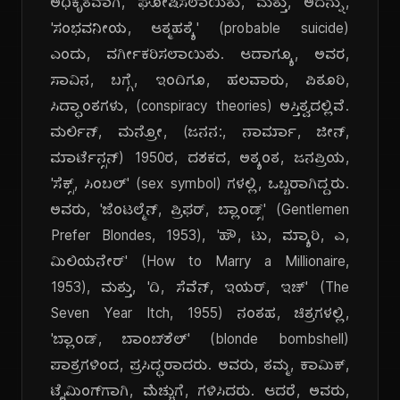
ಅಧಿಕೃತವಾಗಿ, ಘೋಷಿಸಲಾಯಿತು, ಮತ್ತು, ಅದನ್ನು,
'ಸಂಭವನೀಯ, ಆತ್ಮಹತ್ಯೆ' (probable suicide)
ಎಂದು, ವರ್ಗೀಕರಿಸಲಾಯಿತು. ಆದಾಗ್ಯೂ, ಅವರ,
ಸಾವಿನ, ಬಗ್ಗೆ, ಇಂದಿಗೂ, ಹಲವಾರು, ಪಿತೂರಿ,
ಸಿದ್ಧಾಂತಗಳು, (conspiracy theories) ಅಸ್ತಿತ್ವದಲ್ಲಿವೆ.
ಮರ್ಲಿನ್, ಮನ್ರೋ, (ಜನನ:, ನಾರ್ಮಾ, ಜೀನ್,
ಮಾರ್ಟೆನ್ಸನ್) 1950ರ, ದಶಕದ, ಅತ್ಯಂತ, ಜನಪ್ರಿಯ,
'ಸೆಕ್ಸ್, ಸಿಂಬಲ್' (sex symbol) ಗಳಲ್ಲಿ, ಒಬ್ಬರಾಗಿದ್ದರು.
ಅವರು, 'ಜೆಂಟಲ್ಮೆನ್, ಪ್ರಿಫರ್, ಬ್ಲಾಂಡ್ಸ್' (Gentlemen
Prefer Blondes, 1953), 'ಹೌ, ಟು, ಮ್ಯಾರಿ, ಎ,
ಮಿಲಿಯನೇರ್' (How to Marry a Millionaire,
1953), ಮತ್ತು, 'ದಿ, ಸೆವೆನ್, ಇಯರ್, ಇಚ್' (The
Seven Year Itch, 1955) ನಂತಹ, ಚಿತ್ರಗಳಲ್ಲಿ,
'ಬ್ಲಾಂಡ್, ಬಾಂಬ್‌ಶೆಲ್' (blonde bombshell)
ಪಾತ್ರಗಳಿಂದ, ಪ್ರಸಿದ್ಧರಾದರು. ಅವರು, ತಮ್ಮ, ಕಾಮಿಕ್,
ಟೈಮಿಂಗ್‌ಗಾಗಿ, ಮೆಚ್ಚುಗೆ, ಗಳಿಸಿದರು. ಆದರೆ, ಅವರು,