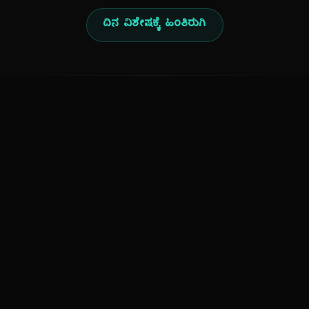
ದಿನ ವಿಶೇಷಕ್ಕೆ ಹಿಂತಿರುಗಿ
ಕನ್ನಡ ನುಡಿ
ಕನ್ನಡ ಭಾಷೆ, ಸಂಸ್ಕೃತಿ ಮತ್ತು ಸಾಮಾನ್ಯ ಜ್ಞಾನದ ಡಿಜಿಟಲ್ ಆರ್ಕೈವ್