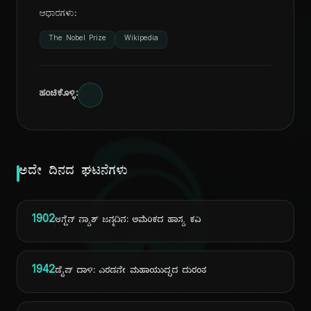
ಆಧಾರಗಳು:
The Nobel Prize
Wikipedia
ಹಂಚಿಕೊಳ್ಳಿ:
ದಿ
ಅದೇ ದಿನದ ಘಟನೆಗಳು
1902
ಆಗ್ಡೆನ್ ನ್ಯಾಶ್ ಜನ್ಮದಿನ: ಅಮೆರಿಕದ ಹಾಸ್ಯ ಕವಿ
1942
ಡೈಪ್ ದಾಳಿ: ಎರಡನೇ ಮಹಾಯುದ್ಧದ ದುರಂತ