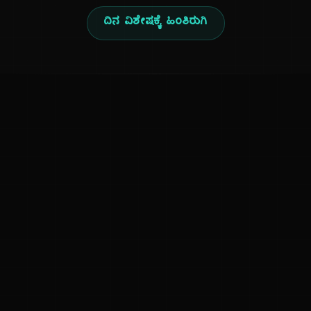
ದಿನ ವಿಶೇಷಕ್ಕೆ ಹಿಂತಿರುಗಿ
ಕನ್ನಡ ನುಡಿ
ಕನ್ನಡ ಭಾಷೆ, ಸಂಸ್ಕೃತಿ ಮತ್ತು ಸಾಮಾನ್ಯ ಜ್ಞಾನದ ಡಿಜಿಟಲ್ ಆರ್ಕೈವ್