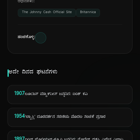
ಆಧಾರಗಳು:
The Johnny Cash Official Site
Britannica
ಹಂಚಿಕೊಳ್ಳಿ:
ಅದೇ ದಿನದ ಘಟನೆಗಳು
1907
ಲೂಯಿಸ್ ಮ್ಯಾಕ್‌ನೀಸ್ ಜನ್ಮದಿನ: ಐರಿಶ್ ಕವಿ
1954
'ಲ್ಯಾಸ್ಸಿ' ದೂರದರ್ಶನ ಸರಣಿಯ ಮೊದಲ ಸಂಚಿಕೆ ಪ್ರಸಾರ