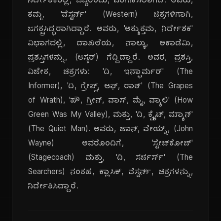
ನಿರ್ದೇಶಕರಲ್ಲಿ, ಒಬ್ಬರೆಂದು, ಪರಿಗಣಿಸಲಾಗಿದೆ. ಅವರು,
ತಮ್ಮ, 'ವೆಸ್ಟರ್ನ್' (Western) ಚಿತ್ರಗಳಿಗಾಗಿ,
ಜಗತ್ಪ್ರಸಿದ್ಧರಾಗಿದ್ದಾರೆ. ಅವರು, 'ಅತ್ಯುತ್ತಮ, ನಿರ್ದೇಶಕ'
ವಿಭಾಗದಲ್ಲಿ, ದಾಖಲೆಯ, ನಾಲ್ಕು, ಅಕಾಡೆಮಿ,
ಪ್ರಶಸ್ತಿಗಳನ್ನು, (ಆಸ್ಕರ್) ಗೆದ್ದಿದ್ದಾರೆ. ಅವರ, ಪ್ರಶಸ್ತಿ,
ವಿಜೇತ, ಚಿತ್ರಗಳು: 'ದಿ, ಇನ್ಫಾರ್ಮರ್' (The
Informer), 'ದಿ, ಗ್ರೇಪ್ಸ್, ಆಫ್, ರಾತ್' (The Grapes
of Wrath), 'ಹೌ, ಗ್ರೀನ್, ವಾಸ್, ಮೈ, ವ್ಯಾಲಿ' (How
Green Was My Valley), ಮತ್ತು, 'ದಿ, ಕ್ವೈಟ್, ಮ್ಯಾನ್'
(The Quiet Man). ಅವರು, ಜಾನ್, ವೇಯ್ನ್, (John
Wayne) ಅವರೊಂದಿಗೆ, 'ಸ್ಟೇಜ್‌ಕೋಚ್'
(Stagecoach) ಮತ್ತು, 'ದಿ, ಸರ್ಚರ್ಸ್' (The
Searchers) ನಂತಹ, ಕ್ಲಾಸಿಕ್, ವೆಸ್ಟರ್ನ್, ಚಿತ್ರಗಳನ್ನು,
ನಿರ್ದೇಶಿಸಿದ್ದಾರೆ.