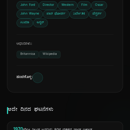
John Ford
Director
Western
Film
Oscar
John Wayne
ಜಾನ್ ಫೋರ್ಡ್
ನಿರ್ದೇಶಕ
ವೆಸ್ಟರ್ನ್
ಸಿನಿಮಾ
ಆಸ್ಕರ್
ಆಧಾರಗಳು:
Britannica
Wikipedia
ಹಂಚಿಕೊಳ್ಳಿ:
ಅದೇ ದಿನದ ಘಟನೆಗಳು