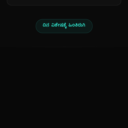
ದಿನ ವಿಶೇಷಕ್ಕೆ ಹಿಂತಿರುಗಿ
ಕನ್ನಡ ನುಡಿ
ಕನ್ನಡ ಭಾಷೆ, ಸಂಸ್ಕೃತಿ ಮತ್ತು ಸಾಮಾನ್ಯ ಜ್ಞಾನದ ಡಿಜಿಟಲ್ ಆರ್ಕೈವ್