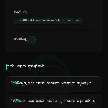
ಆಧಾರಗಳು:
The Official Enrico Caruso Website
Britannica
ಹಂಚಿಕೊಳ್ಳಿ:
ದಿ
ಅದೇ ದಿನದ ಘಟನೆಗಳು
1950
ಲ್ಯಾನ್ಸ್ ಇಟೊ ಜನ್ಮದಿನ: 'ಶತಮಾನದ ವಿಚಾರಣೆ'ಯ ನ್ಯಾಯಾಧೀಶ
1939
ಜಾನ್ ಬದಮ್ ಜನ್ಮದಿನ: 'ಸಾಟರ್ಡೇ ನೈಟ್ ಫೀವರ್' ಚಿತ್ರದ ನಿರ್ದೇಶಕ