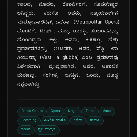
ಕಾಲದ, ಮೊದಲ, 'ರೆಕಾರ್ಡಿಂಗ್, ಸೂಪರ್‌ಸ್ಟಾರ್'
ಆಗಿದ್ದರು. ಕರುಸೊ ಅವರು, ನ್ಯೂಯಾರ್ಕ್‌ನ,
'ಮೆಟ್ರೋಪಾಲಿಟನ್, ಒಪೆರಾ' (Metropolitan Opera)
ದೊಂದಿಗೆ, ದೀರ್ಘ, ಮತ್ತು, ಯಶಸ್ವಿ, ಸಂಬಂಧವನ್ನು,
ಹೊಂದಿದ್ದರು. ಅಲ್ಲಿ, ಅವರು, 860ಕ್ಕೂ, ಹೆಚ್ಚು,
ಪ್ರದರ್ಶನಗಳನ್ನು, ನೀಡಿದರು. ಅವರ, 'ವೆಸ್ಟಿ, ಲಾ,
ಗಿಯುಬ್ಬಾ' (Vesti la giubba) ಎಂಬ, ಪ್ರದರ್ಶನವು,
ವಿಶೇಷವಾಗಿ, ಪ್ರಸಿದ್ಧವಾಗಿದೆ. ಅವರ, ಅಕಾಲಿಕ,
ಮರಣವು, ಸಂಗೀತ, ಜಗತ್ತಿಗೆ, ಒಂದು, ದೊಡ್ಡ,
ನಷ್ಟವಾಗಿತ್ತು.
Enrico Caruso
Opera
Singer
Tenor
Music
Recording
ಎನ್ರಿಕೊ ಕರುಸೊ
ಒಪೆರಾ
ಗಾಯಕ
ಸಂಗೀತ
ಧ್ವನಿ ಮುದ್ರಣ