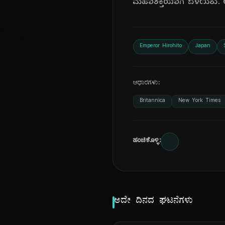
ಮಹಾಶಕ್ತಿಯಾಗಿ ಬೆಳೆಯಿತ
Emperor Hirohito
Japan
ಆಧಾರಗಳು:
Britannica
New York Times
ಹಂಚಿಕೊಳ್ಳಿ:
ಅದೇ ದಿನದ ಘಟನೆಗಳು