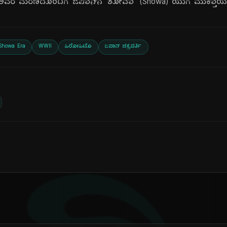
ು. ಅವರ ಮರಣದೊಂದಿಗೆ ಜಪಾನ್‌ನ 'ಶೋವಾ' (Showa) ಯುಗ ಮುಕ್ತಾ
Showa Era
WWII
ಹಿರೋಹಿಟೊ
ಜಪಾನ್ ಚಕ್ರವರ್ತಿ