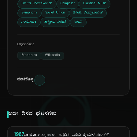
Dmitri Shostakovich
Composer
Classical Music
Symphony
Soviet Union
ಡಿಮಿಟ್ರಿ ಶೋಸ್ಟಕೋವಿಚ್
ಸಂಯೋಜಕ
ಶಾಸ್ತ್ರೀಯ ಸಂಗೀತ
ಸಿಂಫನಿ
ಆಧಾರಗಳು:
Britannica
Wikipedia
ದಿ
ಹಂಚಿಕೊಳ್ಳಿ:
ಅದೇ ದಿನದ ಘಟನೆಗಳು
1967
ಡೀಯೋನ್ ಸ್ಯಾಂಡರ್ಸ್ ಜನ್ಮದಿನ: ಎರಡು ಕ್ರೀಡೆಗಳ ದಂತಕಥೆ