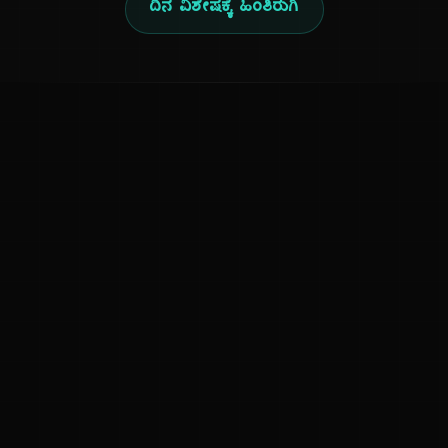
ದಿನ ವಿಶೇಷಕ್ಕೆ ಹಿಂತಿರುಗಿ
ಕನ್ನಡ ನುಡಿ
ಕನ್ನಡ ಭಾಷೆ, ಸಂಸ್ಕೃತಿ ಮತ್ತು ಸಾಮಾನ್ಯ ಜ್ಞಾನದ ಡಿಜಿಟಲ್ ಆರ್ಕೈವ್