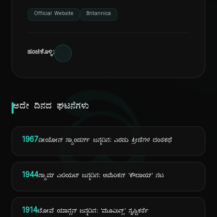
Official Website
Britannica
ಹಂಚಿಕೊಳ್ಳಿ:
ದಿ
ಅದೇ ದಿನದ ಘಟನೆಗಳು
1967
ಡೀಯೋನ್ ಸ್ಯಾಂಡರ್ಸ್ ಜನ್ಮದಿನ: ಎರಡು ಕ್ರೀಡೆಗಳ ದಂತಕಥೆ
1944
ಸ್ಯಾಮ್ ಎಲಿಯಟ್ ಜನ್ಮದಿನ: ಅಮೆರಿಕನ್ 'ಕೌಬಾಯ್' ನಟ
1914
ಟೋವೆ ಯಾನ್ಸನ್ ಜನ್ಮದಿನ: 'ಮೂಮಿನ್ಸ್' ಸೃಷ್ಟಿಕರ್ತೆ