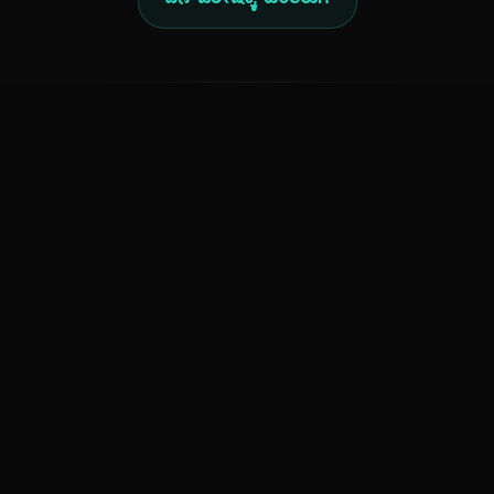
ದಿನ ವಿಶೇಷಕ್ಕೆ ಹಿಂತಿರುಗಿ
ಕನ್ನಡ ನುಡಿ
ಕನ್ನಡ ಭಾಷೆ, ಸಂಸ್ಕೃತಿ ಮತ್ತು ಸಾಮಾನ್ಯ ಜ್ಞಾನದ ಡಿಜಿಟಲ್ ಆರ್ಕೈವ್