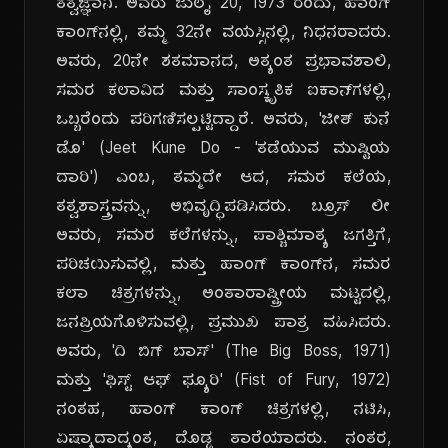
ತತ್ವಜ್ಞಾನಿ. ಅವರು ಜುಲೈ 20, 1973 ರಂದು, ಹಾಂಗ್
ಕಾಂಗ್‌ನಲ್ಲಿ, ತಮ್ಮ 32ನೇ ವಯಸ್ಸಿನಲ್ಲಿ, ನಿಧನರಾದರು.
ಅವರು, 20ನೇ ಶತಮಾನದ, ಅತ್ಯಂತ ಪ್ರಭಾವಶಾಲಿ,
ಸಮರ ಕಲಾವಿದ ಮತ್ತು ಸಾಂಸ್ಕೃತಿಕ ಐಕಾನ್‌ಗಳಲ್ಲಿ,
ಒಬ್ಬರೆಂದು ಪರಿಗಣಿಸಲ್ಪಟ್ಟಿದ್ದಾರೆ. ಅವರು, 'ಜೀತ್ ಕುನೆ
ಡೊ' (Jeet Kune Do - 'ತಡೆಯುವ ಮುಷ್ಟಿಯ
ದಾರಿ') ಎಂಬ, ತಮ್ಮದೇ ಆದ, ಸಮರ ಕಲೆಯ,
ತತ್ವಶಾಸ್ತ್ರವನ್ನು, ಅಭಿವೃದ್ಧಿಪಡಿಸಿದರು. ಬ್ರೂಸ್ ಲೀ
ಅವರು, ಸಮರ ಕಲೆಗಳನ್ನು, ಪಾಶ್ಚಿಮಾತ್ಯ ಜಗತ್ತಿಗೆ,
ಪರಿಚಯಿಸುವಲ್ಲಿ, ಮತ್ತು ಹಾಂಗ್ ಕಾಂಗ್‌ನ, ಸಮರ
ಕಲಾ ಚಿತ್ರಗಳನ್ನು, ಅಂತಾರಾಷ್ಟ್ರೀಯ ಮಟ್ಟದಲ್ಲಿ,
ಜನಪ್ರಿಯಗೊಳಿಸುವಲ್ಲಿ, ಪ್ರಮುಖ ಪಾತ್ರ ವಹಿಸಿದರು.
ಅವರು, 'ದಿ ಬಿಗ್ ಬಾಸ್' (The Big Boss, 1971)
ಮತ್ತು 'ಫಿಸ್ಟ್ ಆಫ್ ಫ್ಯೂರಿ' (Fist of Fury, 1972)
ನಂತಹ, ಹಾಂಗ್ ಕಾಂಗ್ ಚಿತ್ರಗಳಲ್ಲಿ, ನಟಿಸಿ,
ಏಷ್ಯಾದಾದ್ಯಂತ, ದೊಡ್ಡ ತಾರೆಯಾದರು. ನಂತರ,