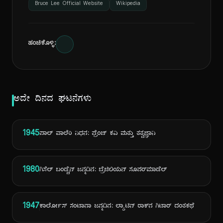
Bruce Lee Official Website
Wikipedia
ಹಂಚಿಕೊಳ್ಳಿ:
ಅದೇ ದಿನದ ಘಟನೆಗಳು
1945
ಪಾಲ್ ವಾಲೆರಿ ನಿಧನ: ಫ್ರೆಂಚ್ ಕವಿ ಮತ್ತು ತತ್ವಜ್ಞಾನಿ
1980
ಗಿಸೆಲ್ ಬಂಡ್ಚೆನ್ ಜನ್ಮದಿನ: ಬ್ರೆಜಿಲಿಯನ್ ಸೂಪರ್‌ಮಾಡೆಲ್
1947
ಕಾರ್ಲೋಸ್ ಸಂಟಾನಾ ಜನ್ಮದಿನ: ಲ್ಯಾಟಿನ್ ರಾಕ್‌ನ ಗಿಟಾರ್ ದಂತಕಥೆ