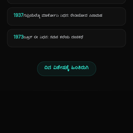
1937
ಗುಗ್ಲಿಯೆಲ್ಮೊ ಮಾರ್ಕೋನಿ ನಿಧನ: ರೇಡಿಯೋದ ಪಿತಾಮಹ
1973
ಬ್ರೂಸ್ ಲೀ ನಿಧನ: ಸಮರ ಕಲೆಯ ದಂತಕಥೆ
ದಿನ ವಿಶೇಷಕ್ಕೆ ಹಿಂತಿರುಗಿ
ಕನ್ನಡ ನುಡಿ