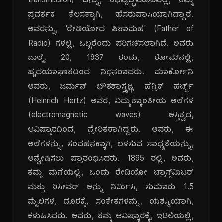
transmission) ವನ್ನು, ಅಭಿವೃದ್ಧಿಪಡಿಸುವಲ್ಲಿ, ತಮ್ಮ
ಪ್ರವರ್ತಕ ಕೆಲಸಕ್ಕಾಗಿ, ಹೆಸರುವಾಸಿಯಾಗಿದ್ದಾರೆ.
ಅವರನ್ನು, 'ರೇಡಿಯೋದ ಪಿತಾಮಹ' (Father of
Radio) ಗಳಲ್ಲಿ, ಒಬ್ಬರೆಂದು ಪರಿಗಣಿಸಲಾಗಿದೆ. ಅವರು
ಜುಲೈ 20, 1937 ರಂದು, ರೋಮ್‌ನಲ್ಲಿ,
ಹೃದಯಾಘಾತದಿಂದ ನಿಧನರಾದರು. ಮಾರ್ಕೋನಿ
ಅವರು, ಜರ್ಮನ್ ಭೌತಶಾಸ್ತ್ರಜ್ಞ ಹೆನ್ರಿಕ್ ಹರ್ಟ್ಜ್
(Heinrich Hertz) ಅವರ, ವಿದ್ಯುತ್ಕಾಂತೀಯ ಅಲೆಗಳ
(electromagnetic waves) ಅಸ್ತಿತ್ವದ,
ಆವಿಷ್ಕಾರದಿಂದ, ಪ್ರೇರಿತರಾಗಿದ್ದರು. ಅವರು, ಈ
ಅಲೆಗಳನ್ನು, ಸಂವಹನಕ್ಕಾಗಿ, ಬಳಸುವ ಸಾಧ್ಯತೆಯನ್ನು,
ಅನ್ವೇಷಿಸಲು ಪ್ರಾರಂಭಿಸಿದರು. 1895 ರಲ್ಲಿ, ಅವರು,
ತಮ್ಮ ಮನೆಯಲ್ಲಿ, ಒಂದು ರೇಡಿಯೋ ಟ್ರಾನ್ಸ್‌ಮಿಟರ್
ಮತ್ತು ರಿಸೀವರ್ ಅನ್ನು ನಿರ್ಮಿಸಿ, ಸುಮಾರು 1.5
ಮೈಲಿಗಳ, ದೂರಕ್ಕೆ, ಸಂಕೇತಗಳನ್ನು, ಯಶಸ್ವಿಯಾಗಿ,
ಕಳುಹಿಸಿದರು. ಅವರು, ತಮ್ಮ ಆವಿಷ್ಕಾರಕ್ಕೆ, ಇಟಲಿಯಲ್ಲಿ,