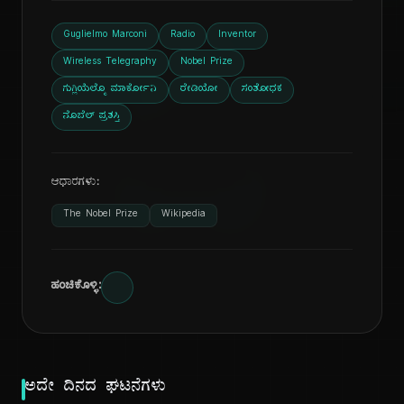
Guglielmo Marconi
Radio
Inventor
ದಿ
Wireless Telegraphy
Nobel Prize
ಗುಗ್ಲಿಯೆಲ್ಮೊ ಮಾರ್ಕೋನಿ
ರೇಡಿಯೋ
ಸಂಶೋಧಕ
ನೊಬೆಲ್ ಪ್ರಶಸ್ತಿ
ಆಧಾರಗಳು:
The Nobel Prize
Wikipedia
ಹಂಚಿಕೊಳ್ಳಿ:
ಅದೇ ದಿನದ ಘಟನೆಗಳು