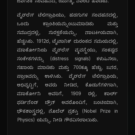
ಜಾಗತಿಕ ಸಂವಹನದ, ಯುಗಕ್ಕೆ, ನಾಂದಿ ಹಾಡಿತು.
ವೈರ್‌ಲೆಸ್ ಟೆಲಿಗ್ರಾಫಿಯು, ಹಡಗುಗಳ ಸಂವಹನದಲ್ಲಿ,
ಒಂದು ಕ್ರಾಂತಿಯನ್ನುಂಟುಮಾಡಿತು ಮತ್ತು
ಸಮುದ್ರದಲ್ಲಿ, ಸುರಕ್ಷತೆಯನ್ನು, ನಾಟಕೀಯವಾಗಿ,
ಹೆಚ್ಚಿಸಿತು. 1912ರ, ಟೈಟಾನಿಕ್ ದುರಂತದ ಸಮಯದಲ್ಲಿ,
ಮಾರ್ಕೋನಿಯ ವೈರ್‌ಲೆಸ್ ವ್ಯವಸ್ಥೆಯು, ಸಂಕಷ್ಟದ
ಸಂಕೇತಗಳನ್ನು (distress signals) ಕಳುಹಿಸಲು,
ಸಹಾಯ ಮಾಡಿತು ಮತ್ತು 700ಕ್ಕೂ ಹೆಚ್ಚು, ಜನರ,
ಪ್ರಾಣವನ್ನು ಉಳಿಸಿತು. ವೈರ್‌ಲೆಸ್ ಟೆಲಿಗ್ರಾಫಿಯ,
ಅಭಿವೃದ್ಧಿಗೆ, ಅವರು ನೀಡಿದ, ಕೊಡುಗೆಗಳಿಗಾಗಿ,
ಮಾರ್ಕೋನಿ ಅವರಿಗೆ, 1909 ರಲ್ಲಿ, ಕಾರ್ಲ್
ಫರ್ಡಿನೆಂಡ್ ಬ್ರೌನ್ ಅವರೊಂದಿಗೆ, ಜಂಟಿಯಾಗಿ,
ಭೌತಶಾಸ್ತ್ರದಲ್ಲಿ, ನೊಬೆಲ್ ಪ್ರಶಸ್ತಿ (Nobel Prize in
Physics) ಯನ್ನು, ನೀಡಿ ಗೌರವಿಸಲಾಯಿತು.