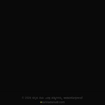
ನಮ್ಮ ಬಗ್ಗೆ
ಗೌಪ್ಯತೆ ನೀತಿ
ಸೇವಾ ನಿಯಮಗಳು
© 2026 ಕನ್ನಡ ನುಡಿ. ಎಲ್ಲಾ ಹಕ್ಕುಗಳನ್ನು ಕಾಪಾಡಿಕೊಳ್ಳಲಾಗಿದೆ.
kannadanudi.com