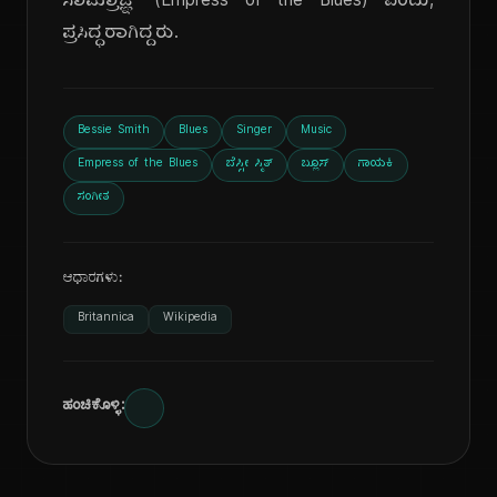
ಸಾಮ್ರಾಜ್ಞಿ' (Empress of the Blues) ಎಂದು,
ಪ್ರಸಿದ್ಧರಾಗಿದ್ದರು.
Bessie Smith
Blues
Singer
Music
Empress of the Blues
ಬೆಸ್ಸೀ ಸ್ಮಿತ್
ಬ್ಲೂಸ್
ಗಾಯಕಿ
ಸಂಗೀತ
ಆಧಾರಗಳು:
Britannica
Wikipedia
ಹಂಚಿಕೊಳ್ಳಿ: