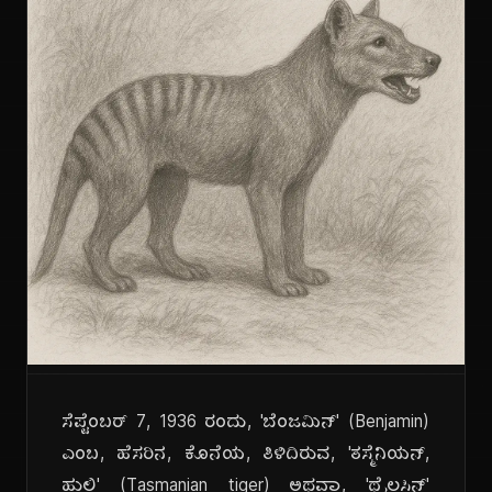
ಸೆಪ್ಟೆಂಬರ್ 7, 1936 ರಂದು, 'ಬೆಂಜಮಿನ್' (Benjamin)
ಎಂಬ, ಹೆಸರಿನ, ಕೊನೆಯ, ತಿಳಿದಿರುವ, 'ತಸ್ಮೆನಿಯನ್,
ಹುಲಿ' (Tasmanian tiger) ಅಥವಾ, 'ಥೈಲಸಿನ್'