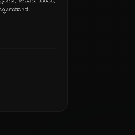
ು, ಗ್ರಾಮೀಣ, ಜೀವನದ, ಸುಂದರ,
ಸ್ಫೂರ್ತಿಯಾಗಿದೆ.