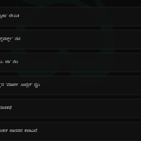
ದಿ
ಫ್ರಿಕಾ' ಲೇಖಕಿ
್‌ವರ್ಲ್ಡ್' ನಟಿ
ಲ್.ಎ. ಲಾ' ನಟ
್'ನ 'ಮಾರ್ಜ್ ಸಿಂಪ್ಸನ್' ಧ್ವನಿ
 ದಂತಕಥೆ
ಮೆರಿಕನ್ ಜಾನಪದ ಕಲಾವಿದೆ